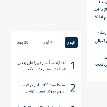
أداء
وتفوق البنك على معدل نمو قيمة العلامات التجارية المصرفية بدولة الإمارات، والذي بلغ 16%، كما تجاوز معدل النمو العالمي البالغ 14%،
الأكثر قراءة
عريقات،
التوالي،
اليوم
7 أيام
30 يومًا
ى
1
الإمارات.. أمطار غزيرة على بعض
ي تجربة
المناطق تستمر حتى الأحد
2
أمريكا تعيد 100 مليار دولار من
رسوم جمركية فرضها ترامب