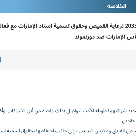
الخلاصه
طيران الإمارات وأرسنال يمددان الشراكة حتى 2033 لرعاية القميص وحقوق تسمية استاد الإمارات مع ف
أس الإمارات ضد دورتموند
ديد شراكتهما طويلة الأمد، لتواصل بذلك واحدة من أبرز الشراكات وأك
 عقدين.
قميص الفريق وملابس التدريب، إلى جانب احتفاظها بحقوق تسمية است