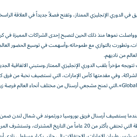
في الدوري الإنجليزي الممتاز، وتفتح فصلاً جديداً في العلاقة الراسخ
دأت الشراكة بين طيران الإمارات وأرسنال في عام 2006،وواصلت نموها منذ ذلك الحين لتصبح إحدى الشراكات المميزة في
إمارات،وتطورت بالتوازي مع طموحاته،وأسهمت في توسيع الحضور العال
الم من ناديهم.
ويجه مؤخراً بلقب الدوري الإنجليزي الممتاز.وستبني الاتفاقية الجدي
شراكة، وفي مقدمتها كأس الإمارات، التي تستضيف نخبة من فرق كرة
العالمية في استاد الإمارات كل صيف، ومبادرة «Global Gooners»،التي تمنح مشجعي أرسنال من مختلف أنحاء العالم 
، عندما يستضيف أرسنال فريق بوروسيا دورتموند في شمال لندن ضمن 
كأس الإمارات. ويتضمن برنامج الفعالية مجموعة من الأنشطة التي تحتفي بأكثر من 20 عاماً من التاريخ المشترك، وتستشرف
رك، رئيس طيران الإمارات، الاحتفالات إلى جانب كبار مسؤولي نادي أر