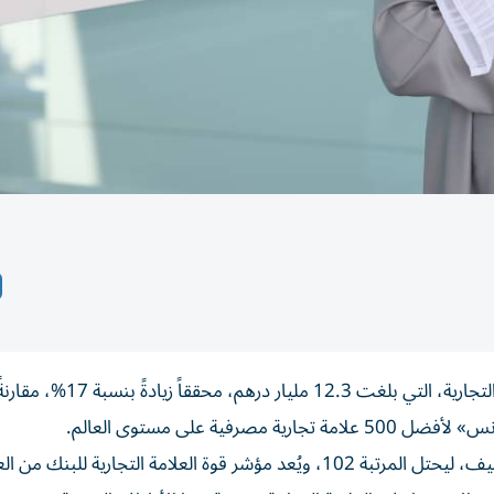
سجّل بنك أبوظبي التجاري ارتفاعاً ملحوظاً في قيمة علامته التجارية، التي بلغت 3
ية على مستوى العالم.
ونتيجة لهذا النمو، تقدم البنك سبع درجات، ضمن هذا التصنيف، ليحتل المرتبة 102، ويُعد مؤشر قوة العلامة التجارية لل