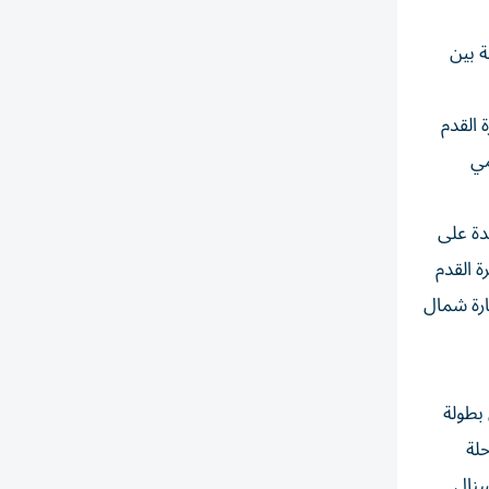
ة بين
 كرة القدم
مي
دة على
 القدم
فرصة زيارة شمال
بطولة
 المرحلة
سنال.