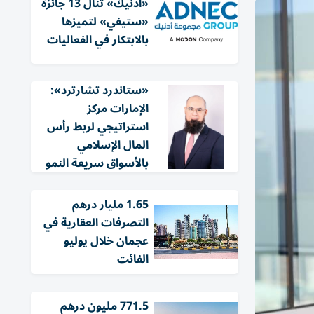
«أدنيك» تنال 13 جائزة
«ستيفي» لتميزها
بالابتكار في الفعاليات
«ستاندرد تشارترد»:
الإمارات مركز
استراتيجي لربط رأس
المال الإسلامي
بالأسواق سريعة النمو
1.65 مليار درهم
التصرفات العقارية في
عجمان خلال يوليو
الفائت
771.5 مليون درهم