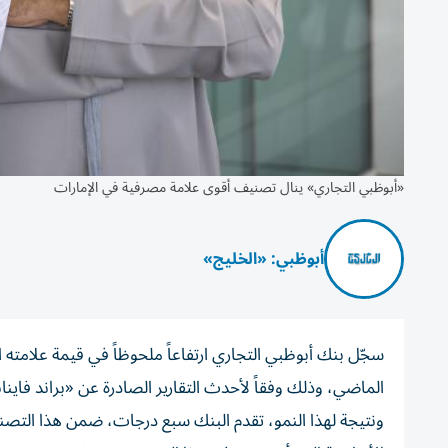
«أبوظبي التجاري» ينال تصنيف أقوى علامة مصرفية في الإمارات
أبوظبي: «الخليج»
الماضي، وذلك وفقاً لأحدث التقارير الصادرة عن «براند فاينانس» لأفضل 500 علامة تجارية مصرف