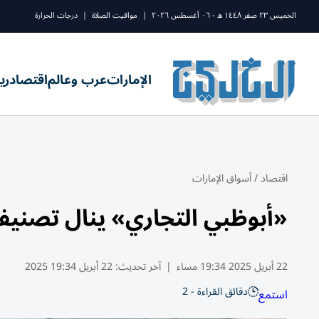
الخميس ٢٣ صفر ١٤٤٨ ه - ٠٦ أغسطس ٢٠٢٦
|
مواقيت الصلاة
|
درجات الحرارة
الإمارات
عرب وعالم
اقتصاد
ري
اقتصاد
/
أسواق الإمارات
«أبوظبي التجاري» ينال تصنيف
22 أبريل 2025 19:34 مساء
|
آخر تحديث:
22 أبريل 19:34 2025
دقائق القراءة - 2
استمع