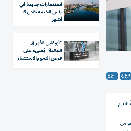
استثمارات جديدة في
رأس الخيمة خلال 6
أشهر
"أبوظبي للأوراق
المالية" يُضيء على
فرص النمو والاستثمار
12. مليار درهم، محققاً زيادةً بنسبة 17%، مقارنةً بالعام
بنك من العوامل