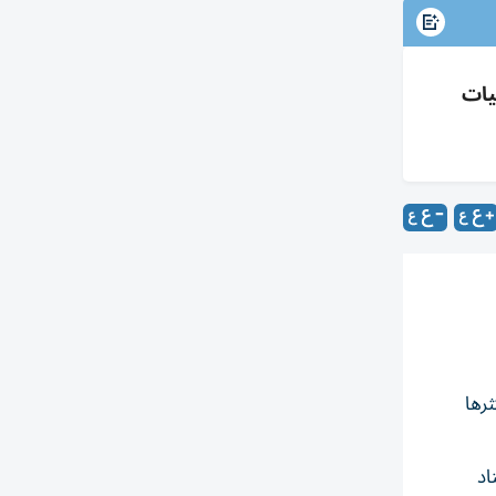
عاليات
ثرها
اد