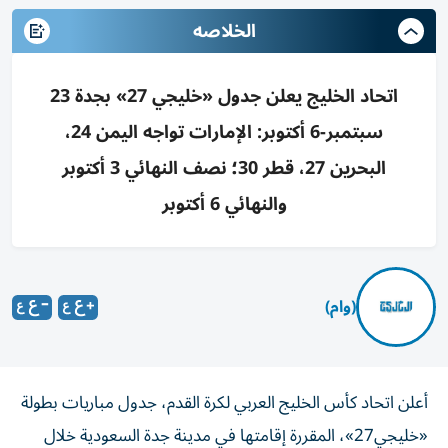
الخلاصه
اتحاد الخليج يعلن جدول «خليجي 27» بجدة 23
سبتمبر-6 أكتوبر: الإمارات تواجه اليمن 24،
البحرين 27، قطر 30؛ نصف النهائي 3 أكتوبر
والنهائي 6 أكتوبر
(وام)
أعلن اتحاد كأس الخليج العربي لكرة القدم، جدول مباريات بطولة
«خليجي27»، المقررة إقامتها في مدينة جدة السعودية خلال