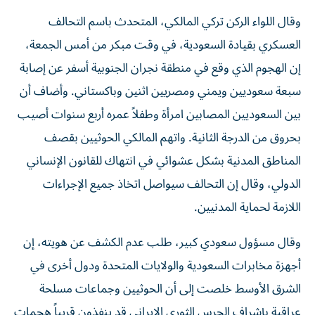
وقال اللواء الركن ‌تركي المالكي، المتحدث باسم التحالف
العسكري بقيادة السعودية، في وقت مبكر من أمس الجمعة،
إن الهجوم الذي وقع في منطقة نجران الجنوبية أسفر عن إصابة
سبعة سعوديين ويمني ومصريين اثنين وباكستاني. وأضاف أن
بين السعوديين المصابين امرأة وطفلاً عمره أربع سنوات أصيب
بحروق من الدرجة الثانية. واتهم المالكي الحوثيين بقصف
المناطق المدنية بشكل عشوائي في انتهاك للقانون الإنساني
الدولي، وقال إن التحالف سيواصل اتخاذ جميع الإجراءات
اللازمة لحماية المدنيين.
وقال مسؤول ​سعودي كبير، طلب عدم الكشف عن هويته، إن
أجهزة مخابرات السعودية والولايات المتحدة ودول أخرى في
الشرق الأوسط خلصت إلى أن الحوثيين وجماعات مسلحة
عراقية بإشراف الحرس الثوري الإيراني قد ينفذون قريباً هجمات