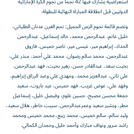
استعراضية يشارك فيها 42 نجماً من نجوم الكرة الإماراتية
الدوليين قبل انطلاقة المباراة النهائية للبطولة.
وتضم قائمة نجوم الزمن الجميل: نجم القرن عدنان الطلياني،
خليل غانم، عبدالرحمن محمد، خالد إسماعيل، عبدالرحمن
الحداد، إبراهيم مير، عيسى مير، ناصر خميس، فاروق
عبدالرحمن، محمد سالم رضوان، محمد علي أحمد، منذر علي،
بخيت سعد، عبدالقادر حسن، زهير بخيت، فهد عبدالرحمن،
علي ثاني، عبدالعزيز محمد، ومهدي علي وعبد الرزاق إبراهيم،
وفهد علي، عوض غريب، فهد خميس، عيد باروت، سعيد
جمعة محسن مصبح، حسين غلوم، وفيصل خليل، إسماعيل
مطر، وبشير سعيد وعمرعبدالرحمن، سبيت خاطر، هلال سعيد،
وليد سالم، سالم خميس، محمد ربيع، محمد خميس ومحمد
راشد سرور ونواف مبارك وأحمد خليل وحمدان الكمالي.