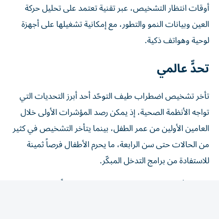
العين وبيانات النمو والتطور، مع إمكانية تشغيلها على أجهزة
لوحية وهواتف ذكية.
تحدٍّ عالمي
تأخر تشخيص اضطراب طيف التوحّد أحد أبرز التحديات التي
تواجه الأنظمة الصحية، إذ يمكن رصد المؤشرات الأولى خلال
العامين الأولين من عمر الطفل، بينما يتأخر التشخيص في كثير
من الحالات حتى سن الرابعة، ما يحرم الأطفال فرصاً ثمينة
للاستفادة من برامج التدخل المبكّر.
وتعتمد أدوات الكشف الأولية المستخدمة حالياً بدرجة كبيرة
على استبانات يملؤها الوالدان، مثل قائمة M-CHAT، التي
تعتمد على ملاحظة مقدم الرعاية وتفسيره لسلوك الطفل، ما قد