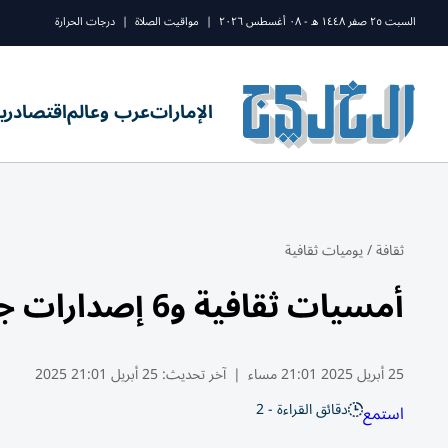
السبت ٢٥ صفر ١٤٤٨ ه - ٠٨ أغسطس ٢٠٢٦
|
مواقيت الصلاة
|
درجات الحرارة
الإمارات
عرب وعالم
اقتصاد
ري
ثقافة
/
يوميات ثقافية
أمسيات ثقافية و6 إصدارات جديدة لـ«كتاب الإمارات» في المعرض
25 أبريل 2025 21:01 مساء
|
آخر تحديث:
25 أبريل 21:01 2025
دقائق القراءة - 2
استمع