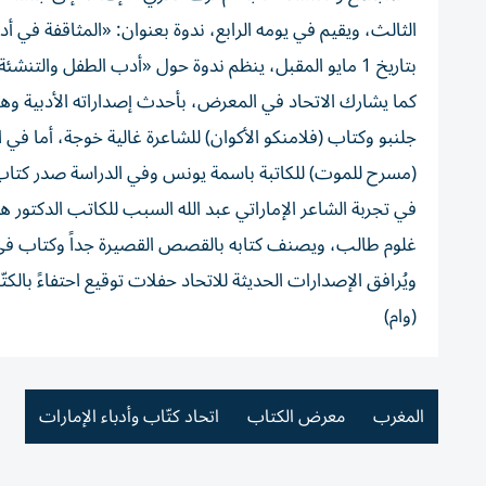
الثالث، ويقيم في يومه الرابع، ندوة بعنوان: «المثاقفة في
بتاريخ 1 مايو المقبل، ينظم ندوة حول «أدب الطفل والتنشئة الثقافية» وأمسية شعرية تقام يوم الأربعاء يوم 30 إبريل الجاري.
جلنبو وكتاب (فلامنكو الأكوان) للشاعرة غالية خوجة، أما ف
(مسرح للموت) للكاتبة باسمة يونس وفي الدراسة صدر كتاب (
في تجربة الشاعر الإماراتي عبد الله السبب للكاتب الدكتور 
غلوم طالب، ويصنف كتابه بالقصص القصيرة جداً وكتاب في الق
ويُرافق الإصدارات الحديثة للاتحاد حفلات توقيع احتفاءً با
(وام)
المغرب
معرض الكتاب
اتحاد كتّاب وأدباء الإمارات