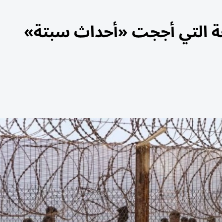
ئعة التي أججت «أحداث سبتة»