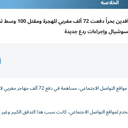
الخلاصه
شائعة فتح حدود سبتة بعد حكم قضائي حول الوافدين بحراً دفعت
سوشيال وإجراءات ردع جديدة
انتشرت شائعة فتح الحدود نحو سبتة كالنار في الهشيم على مواقع التواصل الاجتماعي، مساهمة في دفع 
 حملة التضليل التي طالت 11 مليون مستخدم لمواقع التواصل الاجتماعي، كانت سبب هذا التدفق الكبير 