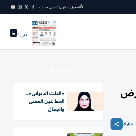
تسجيل الدخول
|
تسجيل حساب
دبي
--°
نرشح لكم
«الثلث الديواني»..
الخط عين المعنى
والجمال
شارك