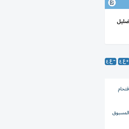
 72 ألف مغربي للهجرة ومقتل 100 وسط تضليل
72 ألف مهاجر مغربي لاقتحام
وغير المسبوق