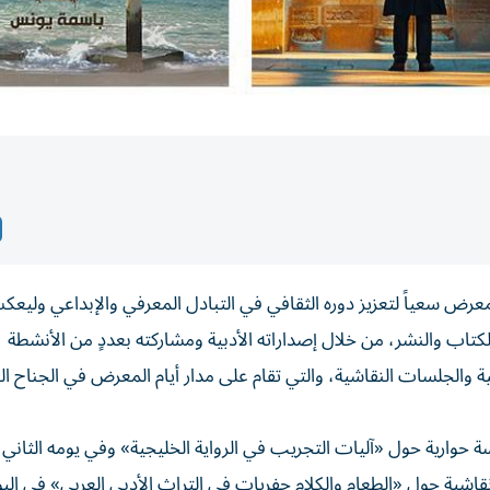
اد كتّاب وأدباء الإمارات» في الدورة الـ34 من المعرض سعياً لتعزيز دوره الثقافي في التبادل المعرفي والإبداعي 
لكتاب والنشر، من خلال إصداراته الأدبية ومشاركته بعددٍ من الأنشطة
ية والجلسات النقاشية، والتي تقام على مدار أيام المعرض في الجناح 
ة حوارية حول «آليات التجريب في الرواية الخليجية» وفي يومه الثاني
شية حول «الطعام والكلام حفريات في التراث الأدبي العربي» في اليو