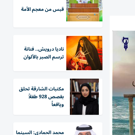
قبس من معجم الأمة
ناديا درويش.. فنانة
ترسم الصبر بالألوان
مكتبات الشارقة تحلق
بقصص 928 طفلاً
ويافعاً
محمد الحمادي: السينما