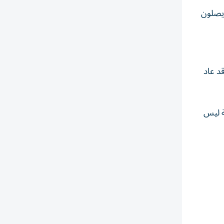
 يصلون
 وقد عاد
ة ليس