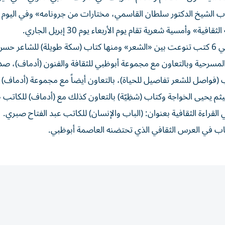
 أدب الشيخ الدكتور سلطان القاسمي، مختارات من جرونامه» وفي اليوم 
كما يشارك الاتحاد في المعرض، بأحدث إصداراته الأدبية وهي 6 كتب تنوعت بين «الشعر» ومنها كتاب (سكة طويلة) للشا
ي المسرحية وبالتعاون مع مجموعة أبوظبي للثقافة والفنون (أدماف)، ص
فواصل للشعر تفاصيل للحياة)، بالتعاون أيضاً مع مجموعة (أدماف) و
هيثم يحيى الخواجة وكتاب (شظِيّة) بالتعاون كذلك مع (أدماف) للكاتب
راءة الثقافية بعنوان: (الباب والإنسان) للكاتب عبد الفتاح صبري.
لكتّاب في العرس الثقافي الذي تحتضنه العاصمة أبوظبي.