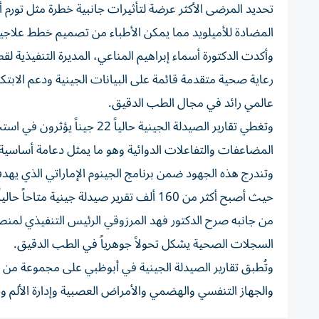
تحديد المرضى الأكثر عرضة لتأثيرات جانبية خطرة مثل تورم أ
المضادة للأميلويد مما يمكن الأطباء من تصميم خطط علاجية 
وأكدت الدكتورة أسماء إبراهيم المناعي، المديرة التنفيذية لق
رعاية صحية متقدمة قائمة على البيانات الجينية ودعم الابت
عالمي رائد في مجال الطب الدقيق.
المضاعفات والتفاعلات الدوائية وهو ما يمثل دعامة أساسية
وتندرج هذه الجهود ضمن برنامج الجينوم الإماراتي الذي يهد
حيث أصبح أكثر من 160 ألف تقرير صيدلة جينية متاحاً حالياً للمشاركين وهو رقم يتفوق على العديد من برامج الجينوم السكانية العالمية.
السجلات الصحية يشكل تحولاً جوهرياً في الطب الدقيق.
وتُطبق تقارير الصيدلة الجينية في أبوظبي على مجموعة من
والجهاز التنفسي والهضمي والأمراض العصبية وإدارة الألم وحا