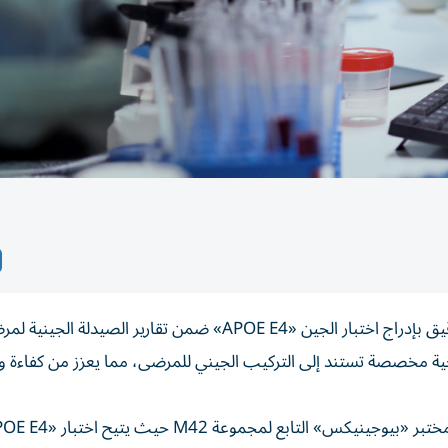
أعلنت إمارة أبوظبي عن خطوة متقدمة في مجال الطب الدقيق بإدراج اختبار الجين «APOE E4» ضمن تقارير الصيدلة الج
اجية مخصصة تستند إلى التركيب الجيني للمرضى، مما يعزز من كفاءة و