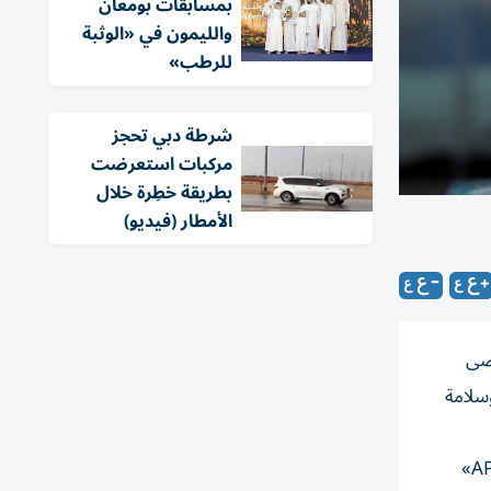
بمسابقات بومعان
والليمون في «الوثبة
للرطب»
شرطة دبي تحجز
مركبات استعرضت
بطريقة خطِرة خلال
الأمطار (فيديو)
ينية لمرضى
سلامة
ويأتي هذا الإنجاز ثمرة تعاون بين دائرة الصحة في أبوظبي ومختبر «بيوجينيكس» التابع لمجموعة M42 حيث يتيح اختبار «APOE E4»