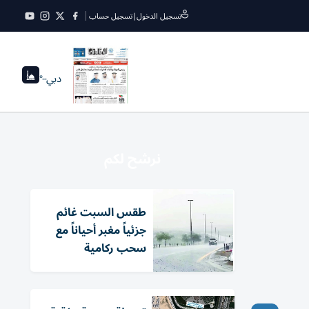
تسجيل الدخول
|
تسجيل حساب
دبي
--°
نرشح لكم
طقس السبت غائم
جزئياً مغبر أحياناً مع
سحب ركامية