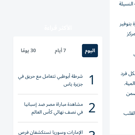
النسيلة
 بتوفير
الأكثر قراءة
ركز
اليوم
7 أيام
30 يومًا
ل
1
كل فرد
شرطة أبوظبي تتعامل مع حريق في
جزيرة ياس
اج هذه التقارير ضمن
2
مشاهدة مباراة مصر ضد إسبانيا
في نصف نهائي كأس العالم
القلب
لناشئات اليد 2026
الإمارات وسوريا تستكشفان فرص