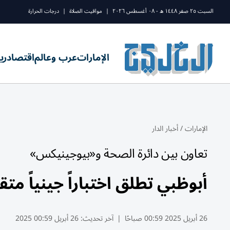
السبت ٢٥ صفر ١٤٤٨ ه - ٠٨ أغسطس ٢٠٢٦
|
مواقيت الصلاة
|
درجات الحرارة
الإمارات
عرب وعالم
اقتصاد
ري
الإمارات
/
أخبار الدار
تعاون بين دائرة الصحة و«بيوجينيكس»
أبوظبي تطلق اختباراً جينياً مت
26 أبريل 2025 00:59 صباحًا
|
آخر تحديث:
26 أبريل 00:59 2025