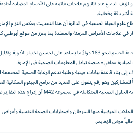
و نزيف الدماغ عند تلقيهم علاجات قائمة على الأجسام المضادة أحادية 
أكثر دقة وفعالية.
طاع علوم الحياة الصحية في الدائرة أن هذا التحديث يعكس التزام الإمارة
كار في علاجات الأمراض المزمنة والمعقدة بما يعزز من موقع أبوظبي كم
وتغطي تقارير الصيدلة الجينية حالياً 22 جيناً يؤثرون في استجابة الجسم لنحو 183 دواءً ما يساعد على تحسين اختيار الأدوية وتقلي
 لمبادرة «ملفي» منصة تبادل المعلومات الصحية في الإمارة.
ف إلى بناء قاعدة بيانات جينية وطنية تدعم الرعاية الصحية المصممة ل
من جانبه صرح الدكتور فهد المرزوقي الرئيس التنفيذي لمنصة الحلول الصحية المتكاملة في مجموعة M42 أن إدر
 الحالات المرضية منها السرطان واضطرابات الصحة النفسية وأمراض 
لياً مرض الزهايمر.