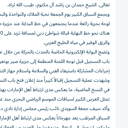
تعالى، الشيخ حمدان بن راشد آل مكتوم، طيب الله ثراه.
لوحة بحرية رائعة عندما يجتمعون في خط البداية عند جزيرة ص
والرزق الوفير في مياه الخليج العربي.
وتضج البوابة الإلكترونية الخاصة بالحدث بالحركة من خلال
باب التسجيل قبل توجه اللجنة المنظمة إلى جزيرة صير بونعير 
إجراءات المشاركة باستيفاء الفني والسلامة واستلام جهاز التتب
وشهدت عملية التسجيل إقبالاً كبيراً منذ إعلان فتح باب ال
في النسخ الماضية، ما يعكس مدى ارتباط أهل الإمارات بهذ
تمثل العرس الكبير لسباقات الموسم الرياضي البحري منذ عام 991
وأكد سيف جمعة السويدي نائب رئيس مجلس إدارة نادي دبي ال
السباق المرتقب يعد مهرجاناً يعكس مدى ارتباط أهل الإمار
ما يكون ليتحول إلى كرنفال متنوع يشمل العديد من الفعاليا