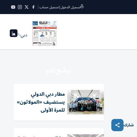
تسجيل الدخول
|
تسجيل حساب
دبي
--°
نرشح لكم
مطار دبي الدولي
يستضيف «المولاثون»
للمرة الأولى
شارك