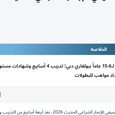
الخلاصه
اختتم «دبي البحري» مخيم الإبحار الشراعي 2026 لـ6-15 عاماً ببولغاري دبي؛ تدريب 4 أس
اد مواهب للبطولات
اختتم نادي دبي الدولي للرياضات البحرية فعاليات المخيم الصيفي للإبحار الشراعي الحديث 2026، بعد أربعة أس