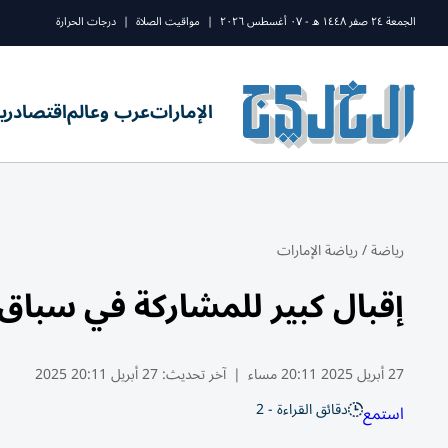
الجمعة ٢٤ صفر ١٤٤٨ ه - ٠٧ أغسطس ٢٠٢٦
|
مواقيت الصلاة
|
درجات الحرارة
الإمارات
عرب وعالم
اقتصاد
ري
رياضة
/
رياضة الإمارات
إقبال كبير للمشاركة في سباق «ا
27 أبريل 2025 20:11 مساء
|
آخر تحديث:
27 أبريل 20:11 2025
دقائق القراءة - 2
استمع