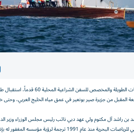
تواصل اللجنة المنظمة لسباق القفال الرابع والثلاثين للمسافات الطويلة والمخصص للسفن الشراعية المحل
ة المقبل من جزيرة صير بونعير في عمق مياه الخليج العربي، وحتى خط
د بن راشد آل مكتوم ولي عهد دبي نائب رئيس مجلس الوزراء وزير الد
المجلس التنفيذي لإمارة دبي، وينظمه سنوياً نادي دبي الدولي للرياضات البحرية منذ عام 1991 ترجمة لرؤية مؤسسه ا