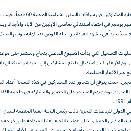
ويجمع السباق الكبير يوم الجمعة نخبة الملاك والنواخذة والبحارة المشاركين في
ير بونعير في احتفاء استثنائي بماضي الأوليين من الآباء والأجداد وي
هناك نحو خط النهاية قبالة شواطئ دبي لمسافة تزيد على 50 ميلاً بحرياً في مشهد العودة من رحلة الغوص بعد نهاية موس
 عمليات التسجيل التي بدأت الأسبوع الماضي بنجاح وتستمر حتى موعد 
يوم الأربعاء، لبدء استقبال طلائع المشاركين إلى الجزيرة واستكمال با
ع عبر الأقمار الصناعية.
تسجيل، حيث يتوقع أن يتجاوز عدد المشاركين في هذه النسخة أعداد ال
ا الموروث وحرصهم المستمر على الحضور والمشاركة في ملحمة القفال
1.
دولي للرياضات البحرية نائب رئيس اللجنة العليا المنظمة لسباق ال
ات بالماضي الجميل، لذلك عملت اللجنة العليا المنظمة على إخراجه 
ت احتفاءً بهذا الموروث، وأضاف: «سيعيش الجميع في الأيام المقبلة 