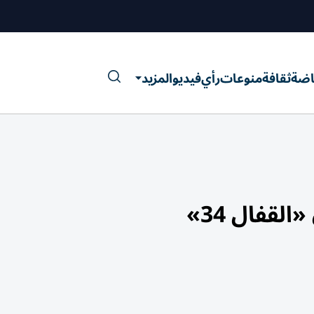
اضة
ثقافة
منوعات
رأي
فيديو
المزيد
لقفال 34»