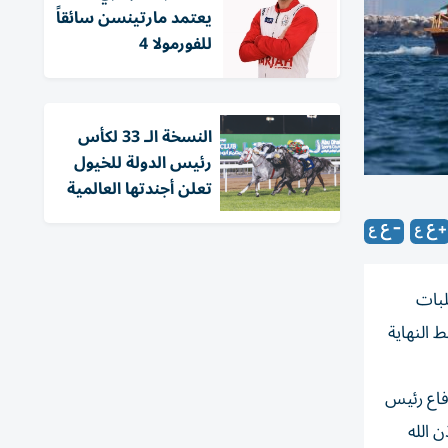
يعتمد مارتينسن سائقاً
للفورمولا 4
النسخة الـ 33 لكأس
رئيس الدولة للخيول
تعلن أجندتها العالمية
ية 60 قدماً، استقبال طلبات
 النهاية
فاع رئيس
لمغفور له بإذن الله