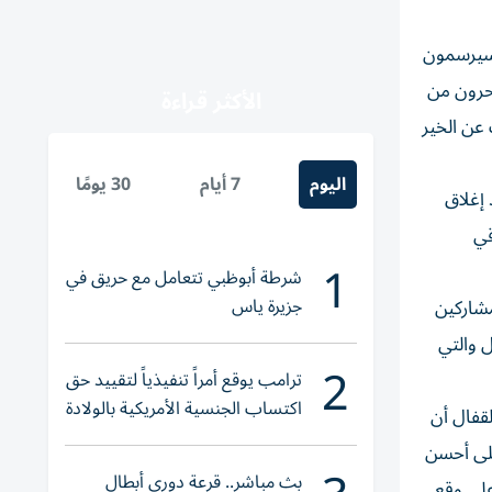
 سباقات السفن الشراعية المحلية 60 قدماً، حيث سيرسمون
بحرون من
الأكثر قراءة
م البحث عن الخير
اليوم
7 أيام
30 يومًا
إغلاق
قي
1
شرطة أبوظبي تتعامل مع حريق في
جزيرة ياس
مشاركين
 والتي
2
ترامب يوقع أمراً تنفيذياً لتقييد حق
اكتساب الجنسية الأمريكية بالولادة
قفال أن
على أحسن
بث مباشر.. قرعة دوري أبطال
على وقع