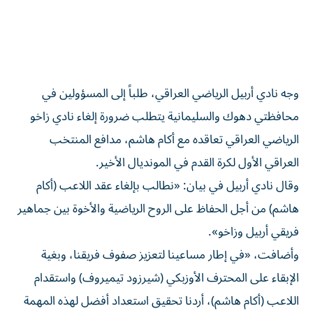
وجه نادي أربيل الرياضي العراقي، طلباً إلى المسؤولين في
محافظتي دهوك والسليمانية يتطلب ضرورة إلغاء نادي زاخو
الرياضي العراقي تعاقده مع أكام هاشم، مدافع المنتخب
العراقي الأول لكرة القدم في المونديال الأخير.
وقال نادي أربيل في بيان: «️نطالب بإلغاء عقد اللاعب (أكام
هاشم) من أجل الحفاظ على الروح الرياضية والأخوة بين جماهير
فريقي أربيل وزاخو».
وأضافت، «في إطار مساعينا لتعزيز صفوف فريقنا، وبغية
الإبقاء على المحترف الأوزبكي (شيرزود تيميروف) واستقدام
اللاعب (أكام هاشم)، أردنا تحقيق استعداد أفضل لهذه المهمة
الوطنية، ولكن للأسف، لم تلتفت إدارة نادي زاخو إلى هذه