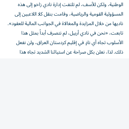
المسؤولية القومية والرياضية، وقامت بنقل كلا اللاعبين إلى
ناديها من خلال المزايدة والمغالاة في الجوانب المالية للعقود».
تابعت، «نحن في نادي أربيل، لم نتصرف أبداً بمثل هذا
الأسلوب تجاه أي نادٍ في إقليم كردستان العراق، ولن نفعل
ذلك. لذا، نعلن بكل صراحة عن استيائنا الشديد تجاه هذا
الموقف، حيث كنا نعتقد أن روح الأخوة والتعاون بين أندية
إقليم كردستان العراق تسمو فوق أي صراع أو تنافس رياضي
آخر».
وكان زاخو قد تعاقد مع المحترف الأوزبكي شيرزود تيميروف،
هداف الدوري العراقي في الموسم الماضي قادماً من فريق
أربيل، ثم تعاقد مع اللاعب العراقي أكام هاشم قادماً من فريق
الزوراء العراقي، الأمر الذي أثار امتعاض إدارة وجماهير فريق
أربيل، لأن تيميروف وأكام هاشم سبق لهما اللعب مع فريق