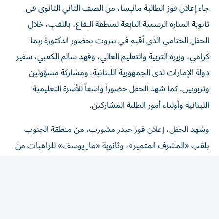
ثانوية المنارة الرسمية التابعة لمنطقة البقاع، باللقب، خلال
الحفل الختامي الذي أقيم في بيروت بحضور الدكتورة ريما
كرامي، وزيرة التربية والتعليم العالي، وفهد سالم الكعبي، سفير
دولة الإمارات لدى الجمهورية اللبنانية، ومشاركة مسؤولين
وتربويين. كما شهد الحفل حضوراً واسعاً للأسرة التعليمية
اللبنانية وأولياء أمور الطلبة المشاركين.
وشهد الحفل، إعلان فوز حيدر مشورب، من منطقة الجنوب
بلقب «المشرف المتميز»، وثانوية «مار يوسف» للراهبات من
منطقة زحلة «المدرسة المتميزة».
وفي فئة أصحاب الهمم، التي شارك فيها 2514 طالباً وطالبة،
أحرز الطالب أحمد علي قطيش، من الصف الثامن في
«مؤسسة الهادي» للإعاقة السمعية والبصرية والتربية المختصة