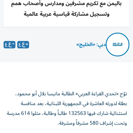
باليمن مع تكريم مشرفين ومدارس وأصحاب همم
وتسجيل مشاركة قياسية عربية عالمية
دبي: «الخليج»
توّج «تحدي القراءة العربي» الطالبة مانيسا بلال أبو محمود،
بطلة لدورته العاشرة في الجمهورية اللبنانية، بعد منافسة
استثنائية شارك فيها 132563 طالباً وطالبة، مثلوا 614 مدرسة
وتحت إشراف 580 مشرفاً ومشرفة.
جاء إعلان فوز الطالبة مانيسا، من الصف الثاني الثانوي في