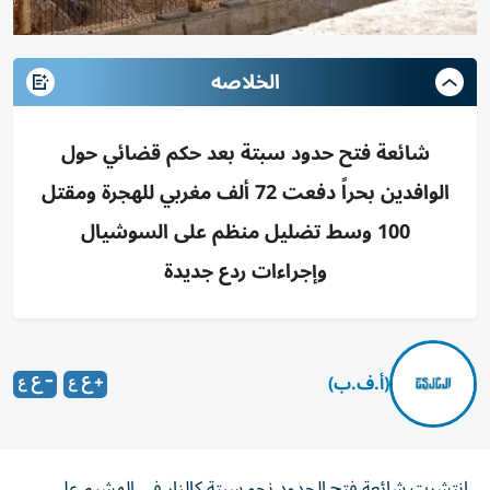
الخلاصه
شائعة فتح حدود سبتة بعد حكم قضائي حول
الوافدين بحراً دفعت 72 ألف مغربي للهجرة ومقتل
100 وسط تضليل منظم على السوشيال
وإجراءات ردع جديدة
(أ.ف.ب)
انتشرت شائعة فتح الحدود نحو سبتة كالنار في الهشيم على