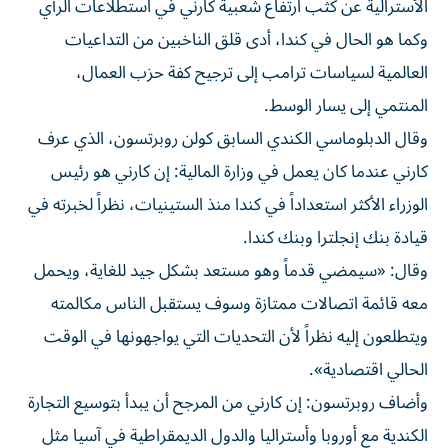
الأسترالية عن كثب ارتفاع شعبية كارني في استطلاعات الرأي
وكما هو الحال في كندا، أدى قلق الناخبين من التداعيات
العالمية لسياسات ترامب إلى ترجيح كفة حزب العمال،
المنتمي إلى يسار الوسط.
وقال الدبلوماسي الكندي السابق كولن روبرتسون، الذي عرف
كارني عندما كان يعمل في وزارة المالية: إن كارني هو رئيس
الوزراء الأكثر استعداداً في كندا منذ الستينيات، نظراً لخبرته في
قيادة بنك إنجلترا وبنك كندا.
وقال: «سيمضي قدماً وهو مستعد بشكل جيد للغاية، ويحمل
معه قائمة اتصالات ممتازة وسوف يستقبل الناس مكالمته
ويتطلعون إليه نظراً لأن التحديات التي يواجهونها في الوقت
الحالي اقتصادية».
وأضاف روبرتسون: إن كارني من المرجح أن يبدأ بتوسيع التجارة
الكندية مع أوروبا وأستراليا والدول الديمقراطية في آسيا مثل