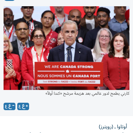
كارني يطمح لدور عالمي بعد هزيمة مرشح «كندا أولاً»
أوتاوا ـ (رويترز)