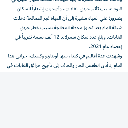
اليوم بسبب تأثير حريق الغابات، وأصدرت إشعاراً للسكان
بضرورة غلي المياه مشيرة إلى أن المياه غير المعالجة دخلت
شبكة الماء بعد تجاوز ​محطة المعالجة بسبب خطر حريق
الغابات. وبلغ عدد سكان ‌سمرلاند 12 ألف نسمة تقريباً في
إحصاء عام 2021.
وشهدت عدة أقاليم في كندا، منها أونتاريو وكيبيك، حرائق هذا
العام ⁠إذ أدى الطقس الحار والجاف إلى تأجيج حرائق الغابات في
مناطق الغطاء النباتي الكثيف. وتلقت كندا مساعدة من
المكسيك وأستراليا وفرنسا ​ونيوزيلندا ‌للسيطرة على النيران.
وانتشر نحو 1500 من رجال الإطفاء ‌في أنحاء إقليم كولومبيا
البريطانية حيث تزيد الظروف الحارة والجافة من خطر اندلاع
حرائق جديدة وقد تؤدي الصواعق إلى تأجيج حرائق ‌لا تزال
مشتعلة. ‌وأصدرت المقاطعة 39 أمر إخلاء ⁠و49 تنبيهاً.
وقال ديفيد إيبي رئيس وزراء كولومبيا ‌البريطانية الأسبوع