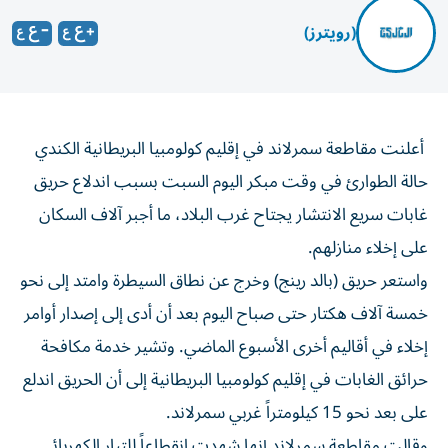
(رويترز)
أعلنت مقاطعة سمرلاند في إقليم كولومبيا البريطانية الكندي
حالة الطوارئ في وقت مبكر اليوم السبت بسبب اندلاع ‌حريق
غابات سريع الانتشار يجتاح غرب البلاد، ما أجبر آلاف ​السكان
⁠على إخلاء منازلهم.
واستعر حريق (بالد رينج) وخرج عن ‌نطاق السيطرة وامتد ‌إلى نحو
خمسة آلاف هكتار حتى صباح اليوم بعد أن أدى إلى إصدار أوامر
إخلاء في أقاليم أخرى الأسبوع الماضي. ‌وتشير خدمة مكافحة
حرائق الغابات في إقليم كولومبيا البريطانية إلى ⁠أن الحريق اندلع
على بعد نحو 15 كيلومتراً غربي سمرلاند.
وقالت مقاطعة سمرلاند إنها شهدت انقطاعاً للتيار الكهربائي