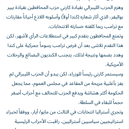
وهزم الحزب الليبرالي بقيادة كارني حزب المحافظين بقيادة بيير
بواليفر، الذي أثار شعاره (كندا أولاً) وأسلوبه اللاذع أحياناً مقارنات
مع ترامب ربما كلفته خسارته الانتخابات.
وتمتع المحافظون بتقدم كبير في استطلاعات الرأي لأشهر، لكن
هذا التقدم تلاشى بعد أن فرض ترامب رسوماً جمركية على كندا
وهدد بضمها ونتيجة لذلك، يتجنب الكنديون البضائع والرحلات
الأمريكية.
وسيستمر كارني رئيساً للوزراء، لكن يبدو أن الحزب الليبرالي لم
يفز بأغلبية مريحة من المقاعد في مجلس العموم، مما يجعل
الحكومة أكثر هشاشة ويدفع الحزب للتحالف مع أحزاب أصغر
حجماً للبقاء في السلطة.
وتجري أستراليا انتخابات في الثالث من مايو/ أيار، ووفقاً لخبراء
استراتيجيين سياسيين أستراليين، راقبت الأحزاب الرئيسية