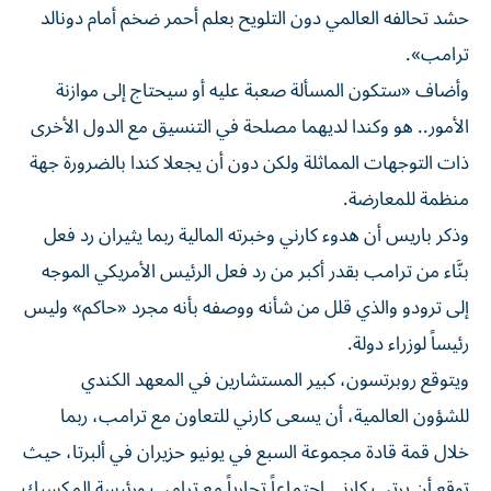
حشد تحالفه العالمي دون التلويح بعلم أحمر ضخم أمام دونالد
ترامب».
وأضاف «ستكون المسألة صعبة عليه أو سيحتاج إلى موازنة
الأمور.. هو وكندا لديهما مصلحة في التنسيق مع الدول الأخرى
ذات التوجهات المماثلة ولكن دون أن يجعلا كندا بالضرورة جهة
منظمة للمعارضة.
وذكر باريس أن هدوء كارني وخبرته المالية ربما يثيران رد فعل
بنَّاء من ترامب بقدر أكبر من رد فعل الرئيس الأمريكي الموجه
إلى ترودو والذي قلل من شأنه ووصفه بأنه مجرد «حاكم» وليس
رئيساً لوزراء دولة.
ويتوقع روبرتسون، كبير المستشارين في المعهد الكندي
للشؤون العالمية، أن يسعى كارني للتعاون مع ترامب، ربما
خلال قمة قادة مجموعة السبع في يونيو حزيران في ألبرتا، حيث
توقع أن يرتب كارني اجتماعاً تجارياً مع ترامب ورئيسة المكسيك