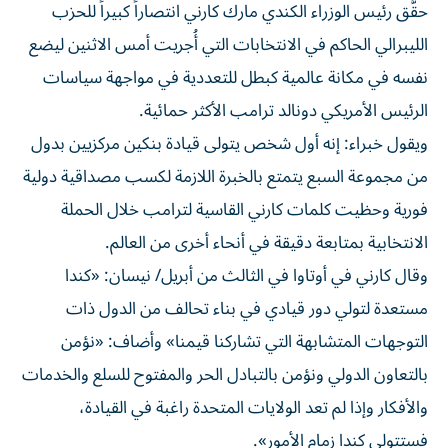
حقَّق رئيس الوزراء الكندي مارك كارني انتصاراً كبيراً للحزب
الليبرالي الحاكم في الانتخابات التي أُجريت أمس الاثنين ليضع
نفسه في مكانة عالمية كبطل للتعددية في مواجهة سياسات
الرئيس الأمريكي دونالد ترامب الأكثر حمائية.
ويقول خبراء: إنه أول شخص يتولى قيادة بنكين مركزيين بدول
من مجموعة السبع يتمتع بالخبرة اللازمة لكسب مصداقية دولية
فورية وحظيت كلمات كارني القاسية لترامب خلال الحملة
الانتخابية بمتابعة دقيقة في أنحاء أخرى من العالم.
وقال كارني في أوتاوا في الثالث من أبريل/ نيسان: «كندا
مستعدة لتولي دور قيادي في بناء تحالف من الدول ذات
التوجهات المتشابهة التي تشاركنا قيمنا» وأضاف: «نؤمن
بالتعاون الدولي ونؤمن بالتبادل الحر والمفتوح للسلع والخدمات
والأفكار وإذا لم تعد الولايات المتحدة راغبة في القيادة،
فستتولى كندا زمام الأمور».