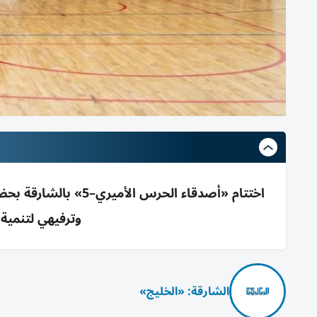
اختتام «أصدقاء الحرس
وترفيهي لتنمية 
الشارقة: «الخليج»