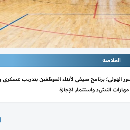
الخلاصه
 الأميري–5» بالشارقة بحضور الهولي؛ برنامج صيفي لأبناء الموظفين بتدريب عسكر
مهارات النشء واستثمار الإجازة