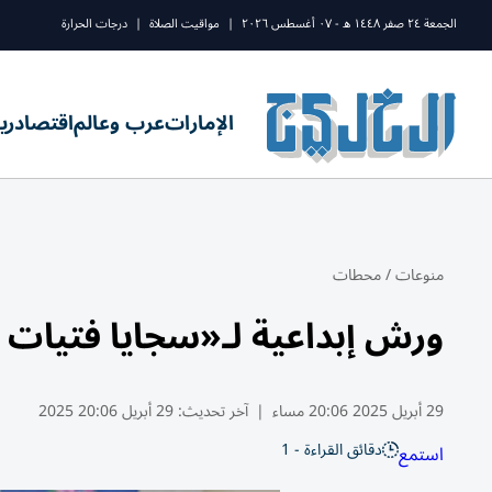
الجمعة ٢٤ صفر ١٤٤٨ ه - ٠٧ أغسطس ٢٠٢٦
|
مواقيت الصلاة
|
درجات الحرارة
الإمارات
عرب وعالم
اقتصاد
ري
منوعات
/
محطات
ورش إبداعية لـ«سجايا فتيات 
29 أبريل 2025 20:06 مساء
|
آخر تحديث:
29 أبريل 20:06 2025
دقائق القراءة - 1
استمع