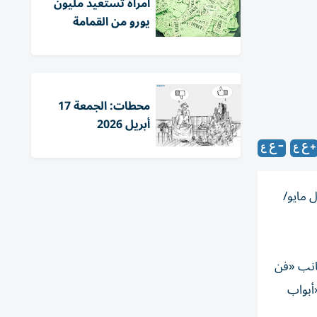
امرأة تستعيد مليون
يورو من القمامة
محطات: الجمعة 17
أبريل 2026
 مايو/
جانب «فن
أبواب