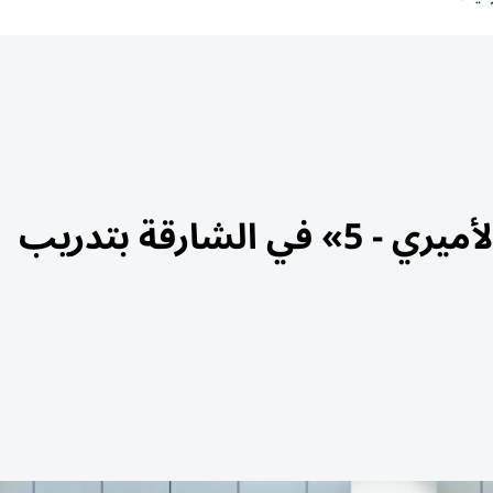
ختام برنامج «أصدقاء الحرس الأميري - 5» في الشارقة بتدريب