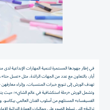
في إطار جهودها المستمرة لتنمية المهارات الإبداعية لدى م
أيار، بالتعاون مع عدد من الجهات الرائدة، مثل «عسل حتا»
تهدف الورش إلى تنويع خبرات المنتسبات، وإثراء معارفهن ف
وتشمل الورش «رحلة استكشافية في عالم الشاي»؛ حيث يتعرّ
الفسيفساء» المستلهم من أسلوب الفنان العالمي بيكاسو، وال
تراثية» التي تسلط الضوء على جماليات العمارة التراثية الإمارا