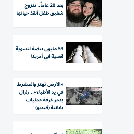
بعد 20 عاماً.. تتزوج
شقيق طفل أنقذ حياتها
53 مليون بيضة لتسوية
قضية في أمريكا
«الأرض تهتز والمشرط
في يد الأطباء».. زلزال
يدمر غرفة عمليات
يابانية (فيديو)