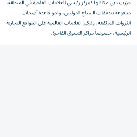
عززت دبي مكانتها كمركز رئيسي للعلامات الفاخرة في المنطقة،
مدفوعة بتدفقات السياح الدوليين، ونمو قاعدة أصحاب
الثروات المرتفعة، وتركيز العلامات العالمية على المواقع التجارية
الرئيسية، خصوصاً مراكز التسوق الفاخرة.
وحسب «Expert Market Research»، بلغت قيمة سوق
السلع الفاخرة في دولة الإمارات نحو 31.2 مليار درهم «8.5
مليار دولار» خلال 2025، مع توقعات بارتفاعها إلى 15.5 مليار
دولار بحلول عام 2035، بمعدل نمو سنوي مركب يبلغ نحو
7.8% خلال الفترة 2026-2035.
وتستحوذ دبي على الجزء الأكبر من النشاط التجاري الفاخر في
الدولة، باعتبارها المركز الرئيسي للتسوق والسياحة الدولية،
ووجهة رئيسية للعلامات العالمية التي تستهدف المستهلكين
المحليين والدوليين.