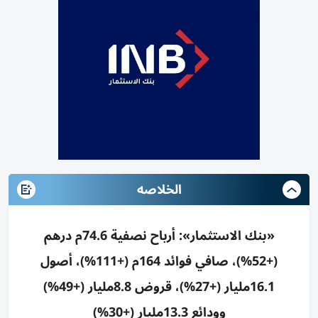
الخلاصه
«بنك الاستثمار»: أرباح نصفية 74.6م درهم
(+52%)، صافي فوائد 164م (+111%)، أصول
16.1مليار (+27%)، قروض 8.8مليار (+49%)
وودائع 13.3مليار (+30%)