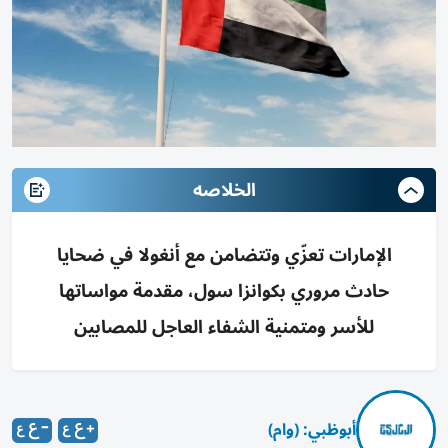
الخلاصه
الإمارات تعزّي وتتضامن مع أنغولا في ضحايا
حادث مروري بكوانزا سول، مقدمة مواساتها
للأسر ومتمنية الشفاء العاجل للمصابين
أبوظبي: (وام)