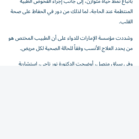
المنتظمة عند الحاجة، لما لذلك من دور في الحفاظ على صحة
القلب.
وشددت مؤسسة الإمارات للدواء على أن الطبيب المختص هو
من يحدد العلاج الأنسب وفقاً للحالة الصحية لكل مريض.
وفي سياق متصل، أوضحت الدكتورة نور ناجي، استشارية
الطب الباطني ورئيسة القسم في مدينة برجيل الطبية
ل«الخليج»، أن ارتفاع الكولسترول يُعرف ب«القاتل الصامت»،
لأن معظم المصابين لا يشعرون بأي أعراض لسنوات، بينما
تستمر الدهون بالتراكم داخل جدران الشرايين، ما يزيد احتمالية
الإصابة بتصلب الشرايين والجلطات القلبية والدماغية إذا لم يتم
اكتشاف الحالة وعلاجها مبكراً.
وأضافت أن إجراء فحص الدهون في الدم بشكل دوري يُعد