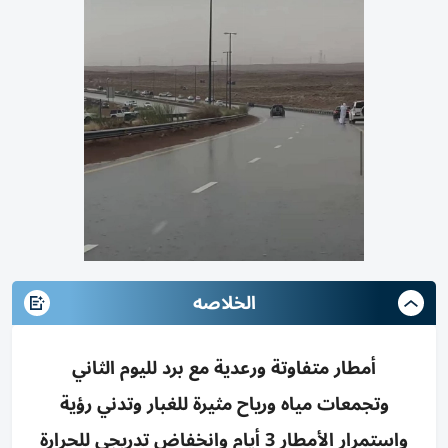
الخلاصه
أمطار متفاوتة ورعدية مع برد لليوم الثاني
وتجمعات مياه ورياح مثيرة للغبار وتدني رؤية
واستمرار الأمطار 3 أيام وانخفاض تدريجي للحرارة