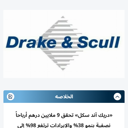
الخلاصه
«دريك آند سكل» تحقق 9 ملايين درهم أرباحاً
نصفية بنمو 38% والإيرادات ترتفع 98% إلى