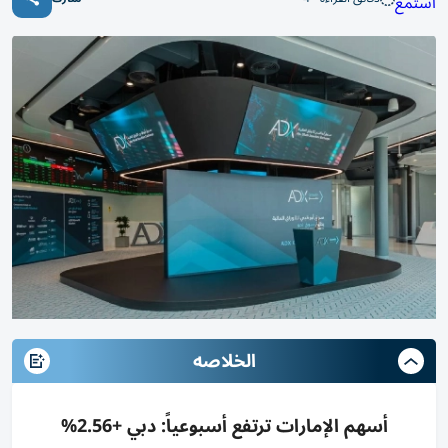
استمع
الخلاصه
أسهم الإمارات ترتفع أسبوعياً: دبي +2.56%