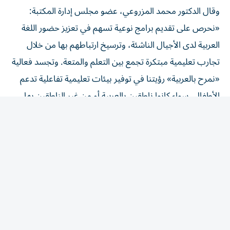
وقال الدكتور محمد المزروعي، عضو مجلس إدارة المكتبة:
«نحرص على تقديم برامج نوعية تسهم في تعزيز حضور اللغة
العربية لدى الأجيال الناشئة، وترسيخ ارتباطهم بها من خلال
تجارب تعليمية مبتكرة تجمع بين التعلم والمتعة. وتجسد فعالية
«نمرح بالعربية» رؤيتنا في توفير بيئات تعليمية تفاعلية تدعم
الأطفال، سواء كانوا ناطقين بالعربية أو من غير الناطقين بها،
وتمنحهم الفرصة لاكتساب مهاراتها بأساليب حديثة تشجعهم
على استخدامها بثقة في حياتهم اليومية، بما يعزز دور المكتبة
بوصفها منصة للمعرفة والتعلم والثقافة».
من جانبه، قال مصعب بيروتية، أستاذ اللغة العربية والمدير
العام للمركز: «نحن سعداء جداً بهذا التعاون مع مكتبة محمد بن
راشد، فقد كانت الأجواء رائعة بكل المقاييس، ولمسنا اهتماماً
حقيقياً بتقديم اللغة العربية للأطفال بطريقة حديثة وممتعة.
ونقدر عالياً الجهود الكبيرة التي تبذلها إدارة المكتبة في ترسيخ