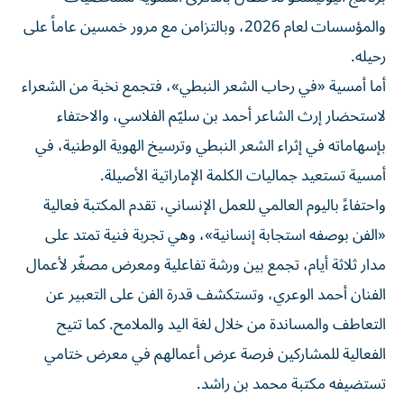
والمؤسسات لعام 2026، وبالتزامن مع مرور خمسين عاماً على
رحيله.
أما أمسية «في رحاب الشعر النبطي»، فتجمع نخبة من الشعراء
لاستحضار إرث الشاعر أحمد بن سليّم الفلاسي، والاحتفاء
بإسهاماته في إثراء الشعر النبطي وترسيخ الهوية الوطنية، في
أمسية تستعيد جماليات الكلمة الإماراتية الأصيلة.
واحتفاءً باليوم العالمي للعمل الإنساني، تقدم المكتبة فعالية
«الفن بوصفه استجابة إنسانية»، وهي تجربة فنية تمتد على
مدار ثلاثة أيام، تجمع بين ورشة تفاعلية ومعرض مصغّر لأعمال
الفنان أحمد الوعري، وتستكشف قدرة الفن على التعبير عن
التعاطف والمساندة من خلال لغة اليد والملامح. كما تتيح
الفعالية للمشاركين فرصة عرض أعمالهم في معرض ختامي
تستضيفه مكتبة محمد بن راشد.