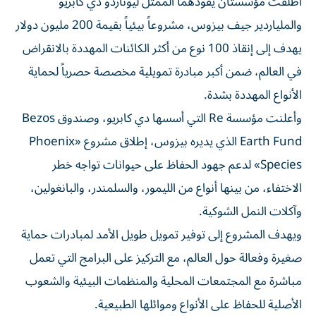
أطلقت مؤسستان يقودهما الممثل ليوناردو دي كابريو
والملياردير جيف بيزوس، مشروعاً بيئياً بقيمة 200 مليون دولار
يهدف إلى إنقاذ 100 نوع من أكثر الكائنات المهددة بالانقراض
في العالم، ضمن أكبر مبادرة تمويلية مخصصة حصرياً لحماية
الأنواع المهددة بشدة.
وأعلنت مؤسسة Re التي أسسها دي كابريو، وصندوق Bezos
Earth Fund الذي يديره بيزوس، إطلاق مشروع «Phoenix
Species» لدعم جهود الحفاظ على حيوانات تواجه خطر
الاختفاء، من بينها أنواع من الليمور، والسلمندر، والبانغولين،
وآكلات النمل الشوكية.
ويهدف المشروع إلى توفير تمويل طويل الأمد لمبادرات حماية
صغيرة وفعالة حول العالم، مع التركيز على البرامج التي تعمل
مباشرة مع المجتمعات المحلية والمنظمات البيئية والشعوب
الأصلية للحفاظ على الأنواع وموائلها الطبيعية.