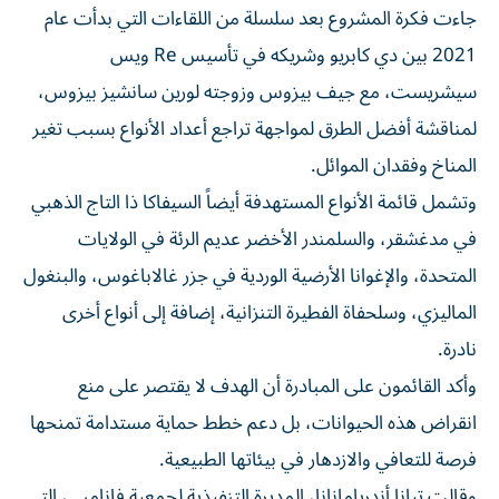
جاءت فكرة المشروع بعد سلسلة من اللقاءات التي بدأت عام
2021 بين دي كابريو وشريكه في تأسيس Re ويس
سيشريست، مع جيف بيزوس وزوجته لورين سانشيز بيزوس،
لمناقشة أفضل الطرق لمواجهة تراجع أعداد الأنواع بسبب تغير
المناخ وفقدان الموائل.
وتشمل قائمة الأنواع المستهدفة أيضاً السيفاكا ذا التاج الذهبي
في مدغشقر، والسلمندر الأخضر عديم الرئة في الولايات
المتحدة، والإغوانا الأرضية الوردية في جزر غالاباغوس، والبنغول
الماليزي، وسلحفاة الفطيرة التنزانية، إضافة إلى أنواع أخرى
نادرة.
وأكد القائمون على المبادرة أن الهدف لا يقتصر على منع
انقراض هذه الحيوانات، بل دعم خطط حماية مستدامة تمنحها
فرصة للتعافي والازدهار في بيئاتها الطبيعية.
وقالت تيانا أندريامانانا، المديرة التنفيذية لجمعية فانامبي، التي