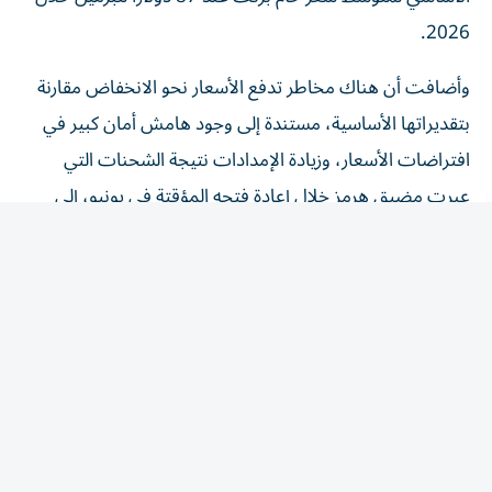
2026.
وأضافت أن هناك مخاطر تدفع الأسعار نحو الانخفاض مقارنة
بتقديراتها الأساسية، مستندة إلى وجود هامش أمان كبير في
افتراضات الأسعار، وزيادة الإمدادات نتيجة الشحنات التي
عبرت مضيق هرمز خلال إعادة فتحه المؤقتة في يونيو، إلى
جانب مستويات المخزون المريحة، وتوقعات التعافي السريع
للإنتاج في الشرق الأوسط، وعودة السوق إلى فائض في
الإمدادات اعتباراً من سبتمبر.
وأوضحت «فيتش» أن تقديراتها الأساسية افترضت وصول
خام برنت إلى 110 دولارات للبرميل في يونيو و100 دولار في
يوليو، وهي مستويات أعلى بكثير من الأسعار الفعلية التي
بلغت 84 دولاراً للبرميل في كلا الشهرين، بينما يبلغ السعر
الحالي 79 دولاراً للبرميل. كما توقعت أن يتراجع سعر برنت إلى