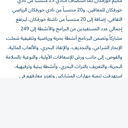
خورفكان للمعاقين، و20 منتسباً من نادي خورفكان الرياضي
الثقافي، إضافة إلى 20 منتسباً من ناشئة خورفكان، ليرتفع
إجمالي عدد المستفيدين من البرامج والأنشطة إلى 249
مشاركاً.وتضمن البرنامج أنشطة بحرية ورياضية وتثقيفية شملت
الإبحار الشراعي، والتجديف، والإنقاذ البحري، والألعاب المائية،
والغوص، إلى جانب ورش للإسعافات الأولية، والتوعية بالسلامة
البحرية، والتعريف بالتراث البحري، وأنشطة بيئية وترفيهية،
استهدفت تنمية مهارات المشاركين وتعزيز معارفهم في
مجالات الرياضات البحرية والسلامة.
وأقيمت المخيمات بدعم من وزارة الرياضة واتحاد الإمارات
للرياضة للجميع، اللذين قدما الجوائز والهدايا للمشاركين، في
إطار دعم البرامج المجتمعية الهادفة إلى تعزيز ممارسة النشاط
البدني ونشر الثقافة الرياضية.