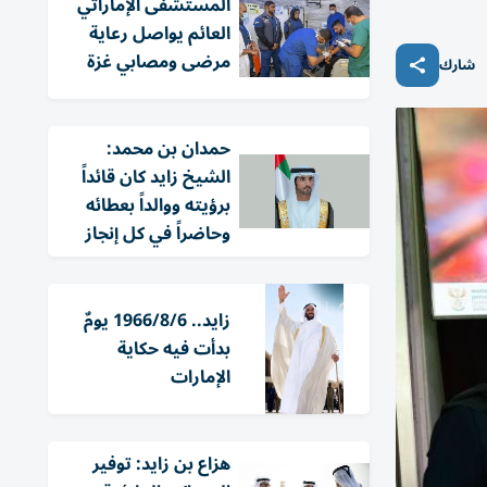
المستشفى الإماراتي
العائم يواصل رعاية
مرضى ومصابي غزة
شارك
حمدان بن محمد:
الشيخ زايد كان قائداً
برؤيته ووالداً بعطائه
وحاضراً في كل إنجاز
زايد.. 1966/8/6 يومٌ
بدأت فيه حكاية
الإمارات
هزاع بن زايد: توفير