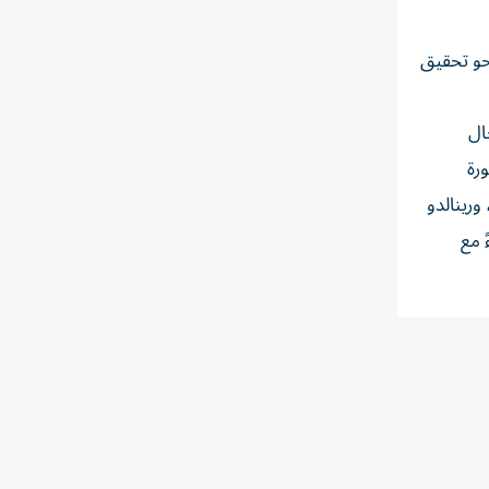
حو تحقيق
ال
رة
ورينالدو
 مع