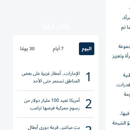
أة،
الأكثر قراءة
ا تم
جموعة
اليوم
7 أيام
30 يومًا
ة وتعزيز
1
الإمارات.. أمطار غزيرة على بعض
نية
المناطق تستمر حتى الأحد
قدرات،
ومة
2
أمريكا تعيد 100 مليار دولار من
رسوم جمركية فرضها ترامب
يها،
ّ الشيخة
بث مباشر.. قرعة دوري أبطال