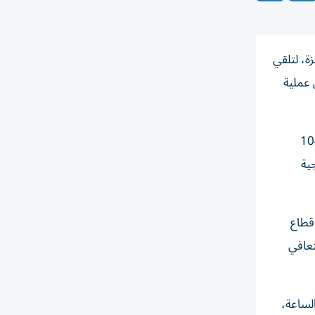
 من قطاع غزة، لتلقي
 عملية
الي عدد الحالات التي استقبلها المستشفى الإماراتي العائم منذ إعادة فتح معبر رفح إلى 104
ية
قطاع
تعافي
لساعة،