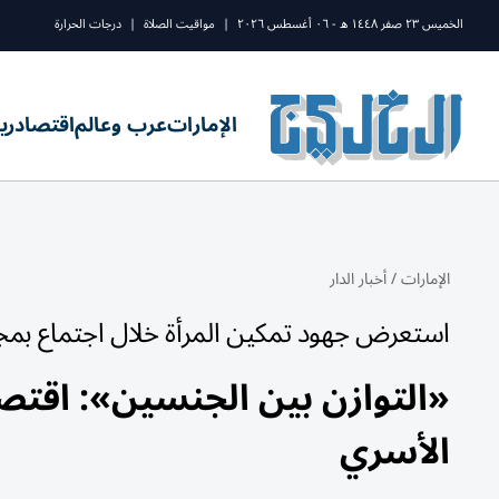
الخميس ٢٣ صفر ١٤٤٨ ه - ٠٦ أغسطس ٢٠٢٦
|
مواقيت الصلاة
|
درجات الحرارة
الإمارات
عرب وعالم
اقتصاد
ري
الإمارات
/
أخبار الدار
استعرض جهود تمكين المرأة خلال اجتماع بم
«التوازن بين الجنسين»: اقتصاد
الأسري