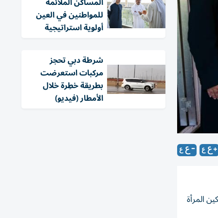
المساكن الملائمة
للمواطنين في العين
أولوية استراتيجية
شرطة دبي تحجز
مركبات استعرضت
بطريقة خطِرة خلال
الأمطار (فيديو)
ين المرأة