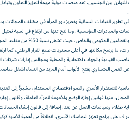
توازن بين الجنسين، تعد منصات دولية مهمة لتعزيز التعاون وتبادل
 تطوير القيادات النسائية وتعزيز دور المرأة في مختلف المجالات بد
ات والمبادرات المؤسسية، وما نتج عنها من ارتفاع في نسبة تمثيل ال
على مستوى التمثيل البرلماني والوزاري والمناصب القيادية بالقطاعين الحكومي والخاص، حيث تشغل ن
ارات، ما يرسخ مكانتها في أعلى مستويات صنع القرار الوطني، كما ار
ناصب القيادية بالجهات الاتحادية والمحلية ومجالس إدارات شركات 
 عن العمل المتساوي يفتح الأبواب أمام المزيد من النساء لشغل مناصب
سية للاستقرار الأسري والنمو الاقتصادي المستدام، مشيرةً إلى العدي
جال، منها قوانين إجازة الوضع والأمومة للمرأة العاملة، وقانون إجازة ا
عاية طفله، وسياسات العمل عن بعد، إضافة إلى قانون إنشاء الحضانا
 إنشاء وزارة الأسرة للإشراف على برامج تعزيز التماسك الأسري، انطلاقاً من أهمية الأسرة كركي