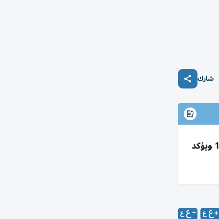
شارك
المستشفى الإماراتي العائم بالعريش يستقبل 9 حالات من غزة ضمن الفارس الشهم 3 ليرتفع الإجمالي إلى 104 ويؤكد