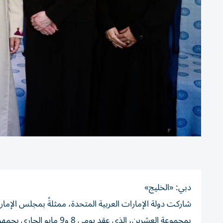
دبي: «الخليج»
شاركت دولة الإمارات العربية المتحدة، ممثلةً بمجلس الإمار
بمجموعة العشرين، الذي عقد يومي 8 و9 مايو الجاري بجمهورية جنوب إفريقيا التي تترأس الدورة الحالية لمجموعة العشرين.