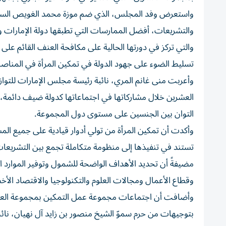
واستعرض وفد المجلس، الذي ضم موزة محمد الغويص السويدي،
والتشريعات، أفضل الممارسات التي تطبقها دولة الإمارات و
والتي تركز في دورتها الحالية على مكافحة العنف القائم على 
تسليط الضوء على جهود الدولة في تمكين المرأة في المناصب
وأعربت منى غانم المري، نائبة رئيسة مجلس الإمارات للتواز
العشرين خلال مشاركاتها في اجتماعاتها كدولة ضيف دائمة،
التوان بين الجنسين على مستوى دول المجموعة.
وأكدت أن تمكين المرأة من تولي أدوار قيادية على جميع ا
تستند في تنفيذها إلى منظومة متكاملة تجمع بين التشريعات 
مضيفةً أن تحديد الأهداف الواضحة للشمول وتوفير الموارد ا
وقطاع الأعمال ومجالات العلوم والتكنولوجيا والاقتصاد الأخ
وأضافت أن اجتماعات مجموعة عمل التمكين بمجموعة العشر
بتوجيهات من حرم سموّ الشيخ منصور بن زايد آل نهيان، نائ