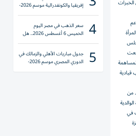
3
 الخبرات
إفريقيا والكونفدرالية موسم 2026-
2027
4
عم
سعر الذهب في مصر اليوم
مرأة
الخميس 6 أغسطس 2026.. هل
تنوي الشراء؟
سبة 50% من مقاعد المجلس
5
تفعت
جدول مباريات الأهلي والزمالك في
الدوري المصري موسم 2026-
المساهمة
2027
 قيادية
د من
لوالدية
ت في
زة