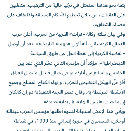
بثقة نحو هدفنا المتمثل في تركيا خالية من الترهيب، متغلبين
على العقبات، من خلال تحطيم الأحكام المسبقة والالتفاف على
مصائد الشقاق».
وفي بيان نقلته وكالة «فرات» القريبة من الحزب، أعلن حزب
العمال الكردستاني، أنه أنهى «مهمته التاريخية»، بعد أن أوصل
«القضية الكردية إلى نقطة الحل عن طريق السياسة
الديمقراطية»، مؤكداً أن مؤتمره الثاني عشر الذي عقد بين
الخامس والسابع من أيار/مايو في جبال قنديل بشمال العراق
أقرّ حلّ الهيكل التنظيمي للحزب، وإنهاء الكفاح المسلح وجميع
الأنشطة المرتبطة به. وقال عضو اللجنة التنفيذية دوران كالكان
إن ما حدث «ليس النهاية، بل بداية جديدة».
ويأتي هذا الإعلان استجابة لدعوة أطلقها مؤسس الحزب عبدالله
أوجلان، المسجون في جزيرة إيمرالي منذ 1999، في شباط/
فبراير الماضي، دعا فيها مقاتلي الحزب إلى نزع السلاح وحل