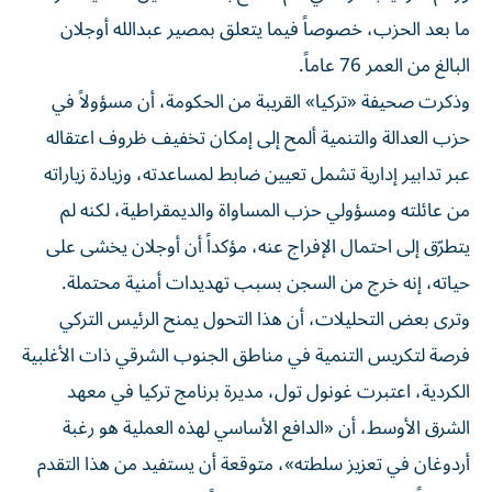
ما بعد الحزب، خصوصاً فيما يتعلق بمصير عبدالله أوجلان
البالغ من العمر 76 عاماً.
وذكرت صحيفة «تركيا» القريبة من الحكومة، أن مسؤولاً في
حزب العدالة والتنمية ألمح إلى إمكان تخفيف ظروف اعتقاله
عبر تدابير إدارية تشمل تعيين ضابط لمساعدته، وزيادة زياراته
من عائلته ومسؤولي حزب المساواة والديمقراطية، لكنه لم
يتطرّق إلى احتمال الإفراج عنه، مؤكداً أن أوجلان يخشى على
حياته، إنه خرج من السجن بسبب تهديدات أمنية محتملة.
وترى بعض التحليلات، أن هذا التحول يمنح الرئيس التركي
فرصة لتكريس التنمية في مناطق الجنوب الشرقي ذات الأغلبية
الكردية، اعتبرت غونول تول، مديرة برنامج تركيا في معهد
الشرق الأوسط، أن «الدافع الأساسي لهذه العملية هو رغبة
أردوغان في تعزيز سلطته»، متوقعة أن يستفيد من هذا التقدم