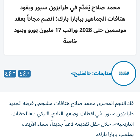
محمد صلاح يُقدَّم في طرابزون سبور ويقود
هتافات الجماهير ببابارا بارك؛ انضم مجاناً بعقد
موسمين حتى 2028 وراتب 17 مليون يورو وبنود
خاصة
متابعات: «الخليج»
قاد النجم المصري محمد صلاح هتافات مشجعي فريقه الجديد
طرابزون سبور، في لقطات وصفها النادي التركي بـ«اللحظات
التاريخية»، خلال حفل تقديمه لاعباً جديداً، مساء الأربعاء
بملعب بابارا بارك.