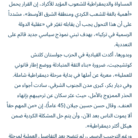
المساواة والديمقراطية للشعوب المؤيد للأكراد، إن القرار يحمل
«أهمية بالغة للشعب الكردي ومنطقة الشرق الأوسط»، مشدداً
على أن هذا التحول يجب أن يقابله تغيّر في «عقلية الدولة
الرسمية في تركيا»، بهدف تبني نموذج سياسي جديد قائم على
التعددية.
وبدورها، أكدت القيادية في الحزب جولستان كلتش
كوتشيجيت، ضرورة «بناء الثقة المتبادلة ووضع إطار قانوني
للعملية»، معربة عن أملها في بداية مرحلة ديمقراطية شاملة.
وفي ديار بكر، كبرى مدن الجنوب الشرقي، سادت أجواء من
الحذر الممزوج بالأمل، حيث عبّر سكان عن ترحيبهم بإنهاء
العنف. وقال حسن حسين جيلان (45 عاماً)، إن «من المهم حقاً
ألا يموت الناس بعد الآن، وأن يتم حل المشكلة الكردية ضمن
هيكل أكثر ديمقراطية».
ورغم الترحيب الرسمي، لم تتضح بعد التفاصيل العملية لمرحلة