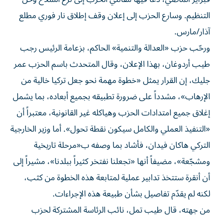
التنظيم. وسارع الحزب إلى إعلان وقف إطلاق نار فوري مطلع
آذار/مارس.
ورحّب حزب «العدالة والتنمية» الحاكم، بزعامة الرئيس رجب
طيب أردوغان، بهذا الإعلان، وقال المتحدث باسم الحزب عمر
جليك، إن القرار يمثل «خطوة مهمة نحو جعل تركيا خالية من
الإرهاب»، مشدداً على ضرورة تطبيقه بجميع أبعاده، بما يشمل
إغلاق جميع امتدادات الحزب وهياكله غير القانونية، معتبراً أن
«التنفيذ العملي والكامل سيكون نقطة تحول». أما وزير الخارجية
التركي هاكان فيدان، فأشاد بما وصفه ب«مرحلة تاريخية
ومشجّعة»، مضيفاً أنها «تجعلنا نفتخر كثيراً ببلدنا»، مشيراً إلى
أن أنقرة ستتخذ تدابير عملية لمتابعة هذه الخطوة من كثب،
لكنه لم يقدّم تفاصيل بشأن طبيعة هذه الإجراءات.
من جهته، قال طيب تمل، نائب الرئاسة المشتركة لحزب