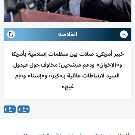
الخلاصه
خبير أمريكي: صلات بين منظمات إسلامية بأمريكا
و«الإخوان» ودعم مرشحين؛ مخاوف حول عبدول
السيد لارتباطات عائلية بـ«كير» و«إسنا» و«إم
غيج»
أكد كايل شايدلر كبير محللي شؤون الأمن الداخلي ومكافحة