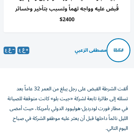
قُبض عليه وواجه تهماً وتسبب بتأخير وخسائر
2400$
مصطفى الزعبي
ألقت الشرطة القبض على رجل يبلغ من العمر 32 عاماً بعد
تسلله إلى طائرة تابعة لشركة «جيت بلو» كانت متوقفة للصيانة
في مطار فورت لودرديل-هوليوود الدولي بأمريكا، حيث أمضى
الليل نائماً داخلها قبل أن يعثر عليه موظفو الشركة في صباح
اليوم التالي.