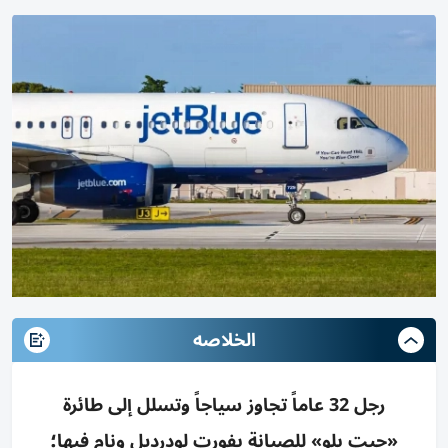
الخلاصه
رجل 32 عاماً تجاوز سياجاً وتسلل إلى طائرة
«جيت بلو» للصيانة بفورت لودرديل ونام فيها؛