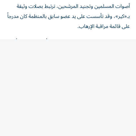
بـ«كير»، وقد تأسست على يد عضو سابق بالمنظمة كان مدرجاً
على قائمة مراقبة الإرهاب.
وفيما يتعلق بـ«الجمعية الإسلامية لشمال أمريكا» (إسنا)، أكد
أنها تشكل جزءاً مستمراً من شبكة الإخوان المسلمين داخل
الولايات المتحدة، لافتاً إلى أنه رغم وجود وثائق سابقة أظهرت
تحفّظات لدى الجماعة بشأن فقدان السيطرة على «إسنا»، إلا
أنه تم تدارك الأمر ولا يزال هناك قياديون مرتبطون بـ«الإخوان»
يشغلون مواقع رفيعة فيها.
المقالة التالية