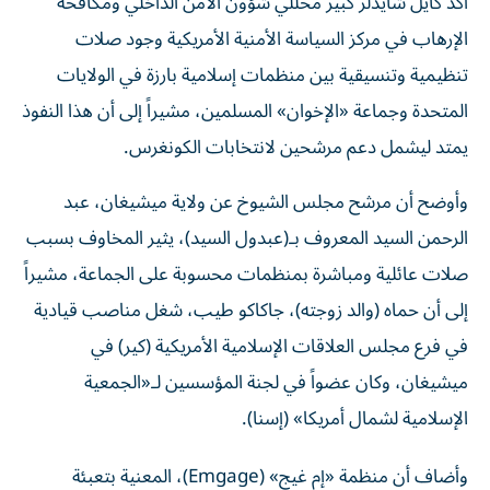
الإرهاب في مركز السياسة الأمنية الأمريكية وجود صلات
تنظيمية وتنسيقية بين منظمات إسلامية بارزة في الولايات
المتحدة وجماعة «الإخوان» المسلمين، مشيراً إلى أن هذا النفوذ
يمتد ليشمل دعم مرشحين لانتخابات الكونغرس.
وأوضح أن مرشح مجلس الشيوخ عن ولاية ميشيغان، عبد
الرحمن السيد المعروف بـ(عبدول السيد)، يثير المخاوف بسبب
صلات عائلية ومباشرة بمنظمات محسوبة على الجماعة، مشيراً
إلى أن حماه (والد زوجته)، جاكاكو طيب، شغل مناصب قيادية
في فرع مجلس العلاقات الإسلامية الأمريكية (كير) في
ميشيغان، وكان عضواً في لجنة المؤسسين لـ«الجمعية
الإسلامية لشمال أمريكا» (إسنا).
وأضاف أن منظمة «إم غيج» (Emgage)، المعنية بتعبئة
أصوات المسلمين وتجنيد المرشحين، ترتبط بصلات وثيقة