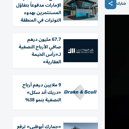
شارك
الإمارات مدفوعاً بتفاؤل
المستثمرين بهدوء
التوترات في المنطقة
67.7 مليون درهم
صافي الأرباح النصفية
لـ«رأس الخيمة
العقارية»
9 ملايين درهم أرباح
«دريك أند سكل»
النصفية بنمو 38%
«جمارك أبوظبي» ترفع