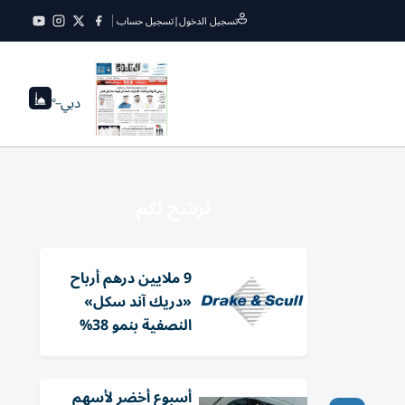
تسجيل الدخول
|
تسجيل حساب
دبي
--°
نرشح لكم
9 ملايين درهم أرباح
«دريك آند سكل»
النصفية بنمو 38%
أسبوع أخضر لأسهم