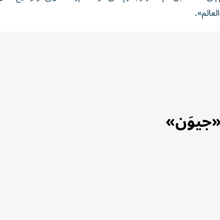
لعالم».
«جيوَن»