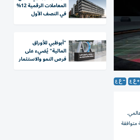
المعاملات الرقمية 12%
في النصف الأول
"أبوظبي للأوراق
المالية" يُضيء على
فرص النمو والاستثمار
المي.
لية متوافقة