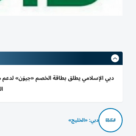
دبي الإسلامي يطلق بطاقة الخصم «جيوَن» لدعم منظ
ال
دبي: «الخليج»