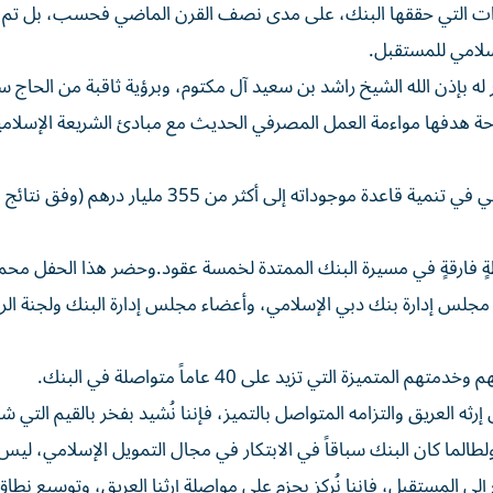
جازات التي حققها البنك، على مدى نصف القرن الماضي فحسب، بل تم خ
لامي للمستقبل.
إذن الله الشيخ راشد بن سعيد آل مكتوم، وبرؤية ثاقبة من الحاج س
وحة هدفها مواءمة العمل المصرفي الحديث مع مبادئ الشريعة الإسلام
وخلال مسيرته الممتدة على مدى 50 عاماً، نجح دبي الإسلامي في تنمية قاعدة موجوداته إلى أكثر من 355 مليار دره
ال بلحظةٍ فارقةٍ في مسيرة البنك الممتدة لخمسة عقود.وحضر هذا الحفل محم
جلس إدارة بنك دبي الإسلامي، وأعضاء مجلس إدارة البنك ولجنة الرق
زة التي تزيد على 40 عاماً متواصلة في البنك.
اني: «فيما يحتفل البنك بمرور 50 عاماً على إرثه العريق والتزامه المتواصل بالتميز، فإننا نُشيد بفخر بالقيم ال
ولطالما كان البنك سباقاً في الابتكار في مجال التمويل الإسلامي، لي
لى المستقبل، فإننا نُركز بحزم على مواصلة إرثنا العريق، وتوسيع نطاق