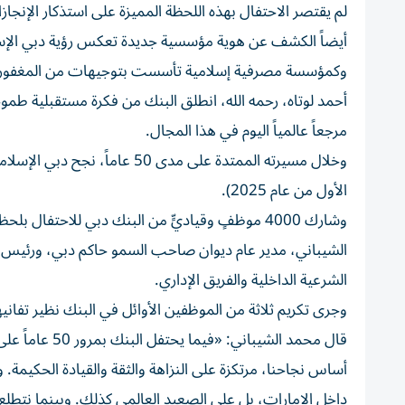
لم يقتصر الاحتفال بهذه اللحظة المميزة على استذكار الإن
أيضاً الكشف عن هوية مؤسسية جديدة تعكس رؤية دبي الإس
وكمؤسسة مصرفية إسلامية تأسست بتوجيهات من المغفور له ب
أحمد لوتاه، رحمه الله، انطلق البنك من فكرة مستقبلية طم
مرجعاً عالمياً اليوم في هذا المجال.
الأول من عام 2025).
وشارك 4000 موظفٍ وقياديٍّ من البنك دبي للاحتف
الشيباني، مدير عام ديوان صاحب السمو حاكم دبي، ورئيس م
الشرعية الداخلية والفريق الإداري.
وجرى تكريم ثلاثة من الموظفين الأوائل في البنك نظير تفانيهم وخدمتهم المتمي
قال محمد الشيب
أساس نجاحنا، مرتكزة على النزاهة والثقة والقيادة الحكيمة. 
داخل الإمارات، بل على الصعيد العالمي كذلك. وبينما نتطلع إ