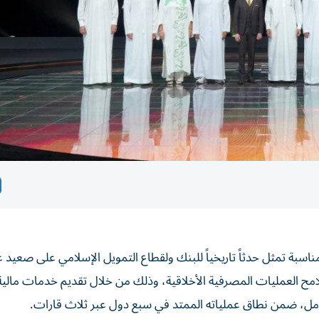
بة تمثل حدثاً تاريخياً للبنك ولقطاع التمويل الإسلامي على صعيد ع
أسيسه في عام 1975، في تشكيل ملامح العمليات المصرفية الأخلاقية، وذلك من خلال تقديم خدمات ما