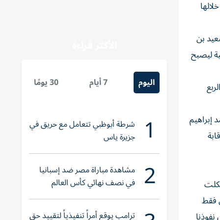
لالها
عيد بن
الأكثر قراءة
ية ليصبح
اليوم
7 أيام
30 يومًا
م (وفق نتائج الربع
1
د إبراهيم
شرطة أبوظبي تتعامل مع حريق في
ابة
جزيرة ياس
2
مشاهدة مباراة مصر ضد إسبانيا
في نصف نهائي كأس العالم
تي شكلت
لناشئات اليد 2026
س فقط
ترامب يوقع أمراً تنفيذياً لتقييد حق
 نفوذنا