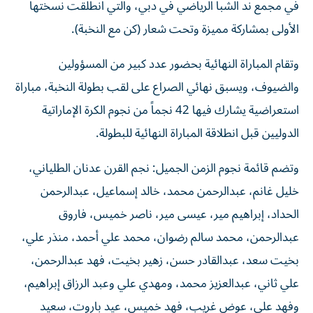
في مجمع ند الشبا الرياضي في دبي، والتي انطلقت نسختها
الأولى بمشاركة مميزة وتحت شعار (كن مع النخبة).
وتقام المباراة النهائية بحضور عدد كبير من المسؤولين
والضيوف، ويسبق نهائي الصراع على لقب بطولة النخبة، مباراة
استعراضية يشارك فيها 42 نجماً من نجوم الكرة الإماراتية
الدوليين قبل انطلاقة المباراة النهائية للبطولة.
وتضم قائمة نجوم الزمن الجميل: نجم القرن عدنان الطلياني،
خليل غانم، عبدالرحمن محمد، خالد إسماعيل، عبدالرحمن
الحداد، إبراهيم مير، عيسى مير، ناصر خميس، فاروق
عبدالرحمن، محمد سالم رضوان، محمد علي أحمد، منذر علي،
بخيت سعد، عبدالقادر حسن، زهير بخيت، فهد عبدالرحمن،
علي ثاني، عبدالعزيز محمد، ومهدي علي وعبد الرزاق إبراهيم،
وفهد علي، عوض غريب، فهد خميس، عيد باروت، سعيد