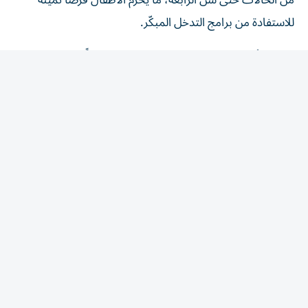
للاستفادة من برامج التدخل المبكّر.
وتعتمد أدوات الكشف الأولية المستخدمة حالياً بدرجة كبيرة
على استبانات يملؤها الوالدان، مثل قائمة M-CHAT، التي
تعتمد على ملاحظة مقدم الرعاية وتفسيره لسلوك الطفل، ما قد
يؤدي إلى تفاوت النتائج وإطالة إجراءات الإحالة والتقييم.
وتعتمد الأداة الجديدة على تتبع حركة عين الطفل أثناء مشاهدته
مقاطع قصيرة تتضمن مشاهد اجتماعية وأخرى هندسية،
بالتزامن مع استكمال أحد الوالدين قائمة المعالم التطورية
الخاصة بالطفل.
ويُحلل نموذج الذكاء الاصطناعي بيانات حركة العين مباشرة، بما
يشمل مسارات النظر ومدة التحديق واتساع المسح البصري، ثم
يدمجها مع البيانات التطورية لإنتاج مؤشر أولي يساعد في
تحديد الأطفال الذين يحتاجون إلى تقييم متخصص.