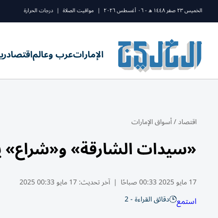
الخميس ٢٣ صفر ١٤٤٨ ه - ٠٦ أغسطس ٢٠٢٦
|
مواقيت الصلاة
|
درجات الحرارة
الإمارات
عرب وعالم
اقتصاد
ري
اقتصاد
/
أسواق الإمارات
«سيدات الشارقة» و«شراع» يخ
17 مايو 2025 00:33 صباحًا
|
آخر تحديث:
17 مايو 00:33 2025
دقائق القراءة - 2
استمع