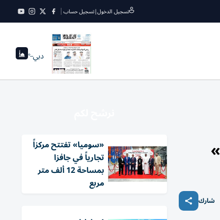
تسجيل الدخول
|
تسجيل حساب
دبي
--°
نرشح لكم
»
«سوميا» تفتتح مركزاً
تجارياً في جافزا
بمساحة 12 ألف متر
مربع
شارك