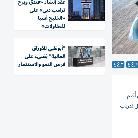
عقد إنشاء «فندق وبرج
ترامب دبي» على
«الخليج آسيا
للمقاولات»
"أبوظبي للأوراق
المالية" يُضيء على
فرص النمو والاستثمار
ُقيم
ال تدريب