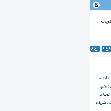
ً لعام مع تدريب
كين السيدات من
المتاجر
شد، شريك