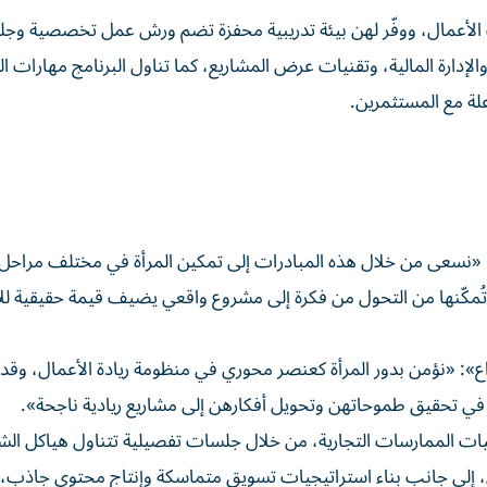
ات الأعمال، ووفّر لهن بيئة تدريبية محفزة تضم ورش عمل تخصصية وج
لإدارة المالية، وتقنيات عرض المشاريع، كما تناول البرنامج مهارات ا
اعلة مع المستثمرين.
«نسعى من خلال هذه المبادرات إلى تمكين المرأة في مختلف مراحل 
ت، تُمكّنها من التحول من فكرة إلى مشروع واقعي يضيف قيمة حقيقية لل
راع»: «نؤمن بدور المرأة كعنصر محوري في منظومة ريادة الأعمال، و
ت في تحقيق طموحاتهن وتحويل أفكارهن إلى مشاريع ريادية ناجحة».
ات الممارسات التجارية، من خلال جلسات تفصيلية تتناول هياكل الش
ل، إلى جانب بناء استراتيجيات تسويق متماسكة وإنتاج محتوى جاذب،