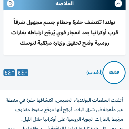
الخلاصه
بولندا تكتشف حفرة وحطام جسم مجهول شرقاً
قرب أوكرانيا بعد انفجار قوي يُرجّح ارتباطه بغارات
روسية وفتح تحقيق وزيارة مرتقبة لتوسك
(أ.ف.ب)
أعلنت السلطات البولندية، الخميس، اكتشافها حفرة في منطقة
غير مأهولة في شرق البلاد، يُرجّح أنها موقع سقوط مقذوف
مرتبط بالغارات الجوية الروسية على أوكرانيا خلال الليل.
وسمع سكان بلدة تارنافا كولونيا الواقعة في منطقة لوبلين، دوي