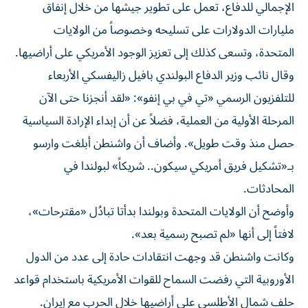
الإجمالي للدفاع، تعمل على تطوير جيشها من خلال إنفاق
مليارات الدولارات على تسليحه وخصوصاً من الولايات
المتحدة، وتسعى كذلك إلى تعزيز الوجود الأمريكي على أراضيها.
وقال نائب وزير الدفاع البولندي بافيل زاليفسكي الأربعاء
للتلفزيون الرسمي «تي في بي إنفو»: «لقد أنجزنا حتى الآن
المرحلة الأولية من العملية، فضلاً عن أن إبداء الإرادة السياسية
حصل منذ وقت طويل». وأضاف أن واشنطن أبلغت وارسو
بـ«تشكيل فريق أمريكي سيكون.. شريكاً» لبولندا في
المحادثات.
وأوضح أن الولايات المتحدة وبولندا بدأتا تبادُل «مقترحات»،
لافتاً إلى أنها «لم تصبح رسمية بعد».
وكانت واشنطن قد وجهت انتقادات حادة إلى عدد من الدول
الأوروبية التي رفضت السماح للقوات الأمريكية باستخدام قواعد
حلف شمال الأطلسي على أراضيها خلال الحرب مع إيران.