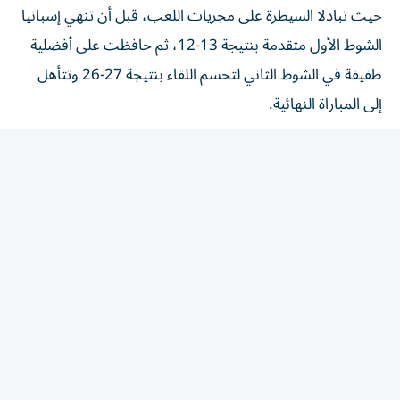
الشوط الأول متقدمة بنتيجة 13-12، ثم حافظت على أفضلية
طفيفة في الشوط الثاني لتحسم اللقاء بنتيجة 27-26 وتتأهل
إلى المباراة النهائية.
إنجاز لناشئات مصر في كأس العالم لليد
قدم منتخب مصر بطولة استثنائية، ونجح في تحقيق سلسلة
من الانتصارات القوية قبل بلوغ نصف النهائي، حيث أنهى دور
المجموعات بالعلامة الكاملة بعد الفوز على:
كرواتيا 27-24
فرنسا 29-24
فيجي 83-17