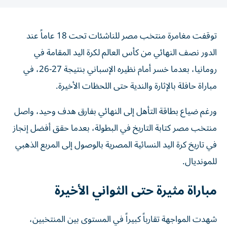
توقفت مغامرة منتخب مصر للناشئات تحت 18 عاماً عند
الدور نصف النهائي من كأس العالم لكرة اليد المقامة في
رومانيا، بعدما خسر أمام نظيره الإسباني بنتيجة 27-26، في
مباراة حافلة بالإثارة والندية حتى اللحظات الأخيرة.
ورغم ضياع بطاقة التأهل إلى النهائي بفارق هدف وحيد، واصل
منتخب مصر كتابة التاريخ في البطولة، بعدما حقق أفضل إنجاز
في تاريخ كرة اليد النسائية المصرية بالوصول إلى المربع الذهبي
للمونديال.
مباراة مثيرة حتى الثواني الأخيرة
شهدت المواجهة تقارباً كبيراً في المستوى بين المنتخبين،
حيث تبادلا السيطرة على مجريات اللعب، قبل أن تنهي إسبانيا