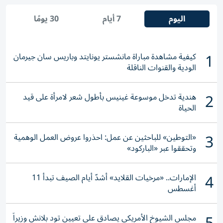
اليوم
7 أيام
30 يومًا
1
كيفية مشاهدة مباراة مانشستر يونايتد وباريس سان جيرمان
الودية والقنوات الناقلة
2
هندية تدخل موسوعة غينيس بأطول شعر لامرأة على قيد
الحياة
3
«التوطين» للباحثين عن عمل: احذروا عروض العمل الوهمية
وتحققوا عبر «الباركود»
4
الإمارات.. «مرخيات القلايد» أشدّ أيام الصيف تبدأ 11
أغسطس
مجلس الشيوخ الأمريكي يصادق على تعيين تود بلانش وزيراً