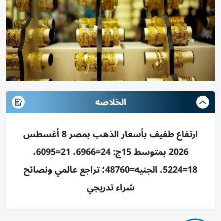
الخلاصه
ارتفاع طفيف بأسعار الذهب بمصر 8 أغسطس
2026 بمتوسط 15ج: 24=6966، 21=6095،
18=5224، الجنيه=48760؛ تراجع عالمي ونصائح
شراء تدريجي