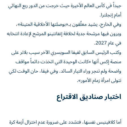
جيداً في كأس العالم الأخيرة حيث خرجت من الدور ربع النهائي
أمام إنجلترا.
وفي الخارج، يشيد معلّقون بـ«بوصلتها الأخلاقية المتينة»،
ويرون فيها مرشحة جدية لخلافة إنفانتينو المرشح لإعادة انتخابه
في عام 2027.
وكتب الرئيس السابق لفيفا السويسري الآخر سيب بلاتر على
منصة إكس أنها «كانت الوحيدة التي اتخذت دائماً مواقف
واضحة ولم تنجر وراء التيار السائد. وفي فيفا، حان الوقت لكي
تتولى امرأة زمام الأمور».
اختبار صناديق الاقتراع
أما كلافينيس نفسها، فتشدد على ضرورة عدم اختزال أزمة كرة