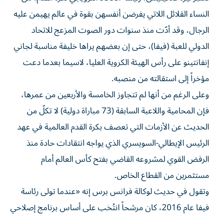
النساء القلائل اللاتي يفرضن أنفسهن بقوة في عالم يهيمن عليه
الرجال، وقد أدّت منذ سنوات دور الصوت المزعج للاتحاد
الدولي للعبة (فيفا)، حتى إن بعضهم يراها خليفة مناسبة لجاني
إنفانتينو على رأس الهيئة الكروية العليا، لاسيما بعدما دعت
مؤخراً إلى استقالته من منصبه.
وعلى الرغم من أنها لم تتجاوز الخامسة والأربعين من عمرها،
فإن المحامية واللاعبة السابقة (73 مباراة دولية) لا تكلّ من
الحديث عن الأزمات التي تعصف بكرة القدم العالمية في عهد
الرئيس الإيطالي-السويسري الذي يواجه انتقادات حادة منذ
الرفض القوي لمشروعه القاضي بفتح كأس العالم أمام
مستثمرين من القطاع الخاص.
وتقول في حديث لوكالة فرانس برس إنه «عندما تولى رئاسة
فيفا عام 2016، كان مرشحاً انتُخب على أساس برنامج إصلاحي