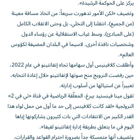
يركز على الحوكمة الرشيدة».
وتضيف «لكن الأمور تدهورت سريعاً: من اتخاذ مسافة معينة
(من الجميع)، انتقلنا إلى التخلي، بل وحتى الانقلاب الكامل
(على المبادئ)، وسط غياب الاستقلالية عن رؤساء الدول
وشخصيات نافذة أخرى، لاسيما في البلدان المضيفة لكؤوس
العالم».
وأطلقت كلافينيس أول سهامها تجاه إنفانتينو في عام 2022،
حين رفضت النرويج منح صوتها لإنفانتينو خلال إعادة انتخابه،
تعبيراً عن استيائها من أسلوب إدارته.
تقول مينا فينستيد بيرغ، المعلّقة الرياضية في قناة «تي في 2»
النرولجية «لقد كانت كلافينس إلى حد ما أول من حمل لواء هذا
القدر الكبير من الانتقادات التي بات كثيرون يشاركونها إياها
اليوم في ما يتعلق بطريقة إدارة إنفانتينو لفيفا».
وتضيف أنها متمسكة جداً بضرورة احترام القواعد والقرارات.