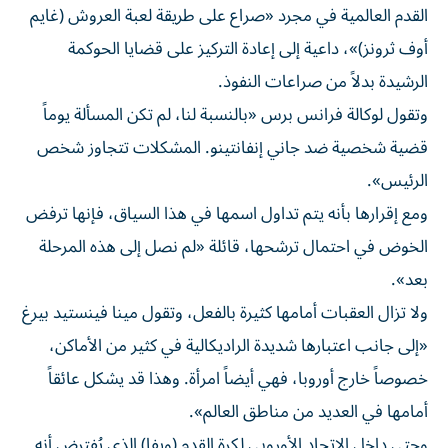
القدم العالمية في مجرد «صراع على طريقة لعبة العروش (غايم
أوف ثرونز)»، داعية إلى إعادة التركيز على قضايا الحوكمة
الرشيدة بدلاً من صراعات النفوذ.
وتقول لوكالة فرانس برس «بالنسبة لنا، لم تكن المسألة يوماً
قضية شخصية ضد جاني إنفانتينو. المشكلات تتجاوز شخص
الرئيس».
ومع إقرارها بأنه يتم تداول اسمها في هذا السياق، فإنها ترفض
الخوض في احتمال ترشحها، قائلة «لم نصل إلى هذه المرحلة
بعد».
ولا تزال العقبات أمامها كثيرة بالفعل، وتقول مينا فينستيد بيرغ
«إلى جانب اعتبارها شديدة الراديكالية في كثير من الأماكن،
خصوصاً خارج أوروبا، فهي أيضاً امرأة. وهذا قد يشكل عائقاً
أمامها في العديد من مناطق العالم».
وحتى داخل الاتحاد الأوروبي لكرة القدم (ويفا) الذي يُفترض أنه