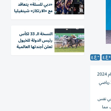
«دبي للسلة» يتعاقد
مع «الارتكاز» شينغيليا
النسخة الـ 33 لكأس
رئيس الدولة للخيول
تعلن أجندتها العالمية
تُوِّج نادي الفجيرة للفنون القتالية، بجائزة صناعة الرياضة في الشرق الأوسط (SPIA Awards 2025) عن فئة أفضل حدث رياضي لعام 2024
وذلك تقديراً للنجاح اللافت الذي حققته النسخة الحادية عشرة من بطولة الفجيرة الدولية للتايكواندو والتي استقطبت أكثر من 2000 رياضي
يضاً في نفس
وري كرة السلة الأمريكي للمحترفين (NBA) أبوظبي، مما