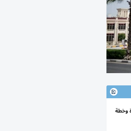
F وجاهزية بنية متطورة وخطة