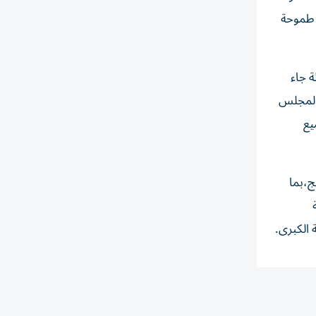
 طموحة
ة جاء
 المجلس
يع
ج،بما
 الكبرى.