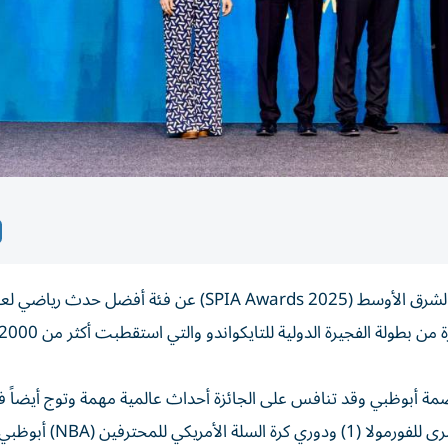
 الجوائز في قاعة «أرينا سبيس 42» في العاصمة أبوظبي وقد تنافس على الجائزة أحداث عالمية مهمة وتوج أ
الفئة بطولة دي بي العالمية وسباق جائزة الاتحاد للطيران الكبرى للفورمولا (1) ود