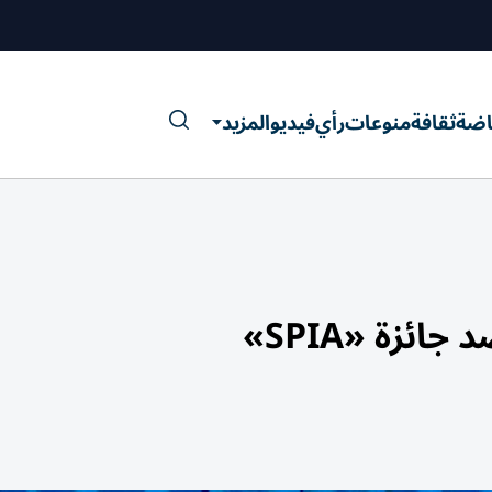
اضة
ثقافة
منوعات
رأي
فيديو
المزيد
ئزة «SPIA»