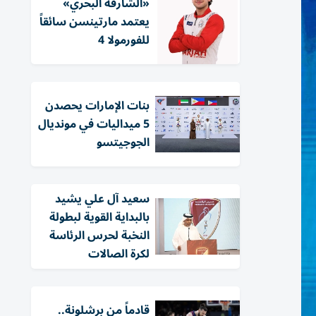
«الشارقة البحري»
يعتمد مارتينسن سائقاً
للفورمولا 4
بنات الإمارات يحصدن
5 ميداليات في مونديال
الجوجيتسو
سعيد آل علي يشيد
بالبداية القوية لبطولة
النخبة لحرس الرئاسة
لكرة الصالات
قادماً من برشلونة..