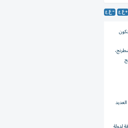
ة نادي الفجيرة للشطرنج والثقافة بطولة العالم للشباب تحت 20 سنة لعام 2027، لتكون
شطرنج،
ج
العديد
ة لدولة