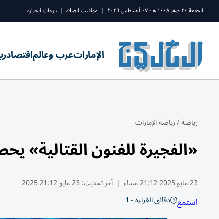
الجمعة ٢٤ صفر ١٤٤٨ ه - ٠٧ أغسطس ٢٠٢٦
|
مواقيت الصلاة
|
درجات الحرارة
الإمارات
عرب وعالم
اقتصاد
ري
رياضة
/
رياضة الإمارات
«الفجيرة للفنون القتالية» يحصد جا
23 مايو 2025 21:12 مساء
|
آخر تحديث:
23 مايو 21:12 2025
دقائق القراءة - 1
استمع