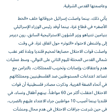
وعاصمتها القدس الشرقية.
يأتي ذلك، بينما واصلت إسرائيل خروقاتها خلف «الخط
الأصفر» في قطاع غزة، بينما أوفد رئيس الوزراء الإسرائيلي
بنيامين نتنياهو وزير الشؤون الاستراتيجية السابق، رون ديرمر
إلى واشنطن لاحتواء «التوتر» حول اتفاق غزة، في وقت
واصلت قوات الاحتلال حصارها لمخيم قلنديا وبلدة كفر عقب
شمالي القدس المحتلة لليوم الثاني على التوالي، وسط عمليات
هدم واعتقالات وإصابات وتخريب للممتلكات، بالتزامن مع
تصاعد اعتداءات المستوطنين ضد الفلسطينيين وممتلكاتهم
في أنحاء الضفة الغربية. وذكرت مصادر فلسطينية أن قوات
الاحتلال اعتقلت أكثر من 60 مواطناً، بينهم أطفال ونساء، في
قلنديا بينما أصيب 10 مواطنين جراء الاعتداء عليهم بالضرب،
في حين شرعت جرافات الاحتلال في هدم محال ومنشآت