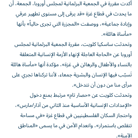
أكدت مقررة في الجمعية البرلمانية لمجلس أوروبا، الجمعة، أن
ما يحدث في قطاع غزة «قد يرقى إلى مستوى تطهير عرقي
وإبادة جماعية»، ووصفت «المجزرة التي تجرى حالياً» بأنها
«مأساة هائلة».
وتحدثت ساسكيا كلويت، مقررة الجمعية البرلمانية لمجلس
أوروبا عن «الحاجة العاجلة لإنهاء الأزمة الإنسانية المتعلقة
بالنساء والأطفال والرهائن في غزة»، مؤكدة أنها «مأساة هائلة
تَسبّب فيها الإنسان والبشرية جمعاء، لأننا تركناها تجري على
مرأى منا من دون أن نتدخل».
وتحدثت كلويت عن «حصار تام» مرتبط بمنع دخول
«الإمدادات الإنسانية الأساسية منذ الثاني من آذار/مارس»،
واحتجاز السكان الفلسطينيين في قطاع غزة «في مساحة
تتقلص باستمرار»، وانعدام الأمن في ما يسمى «المناطق
الآمنة».