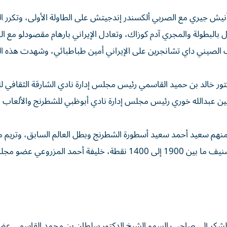
نيش جيري مع الصربي ألكسندر إندجيتش على الطاولة الأولى، وتكرر ال
 بالبطولة والمجري آدم كوزاك، وتعادل الإيراني بارهام مقصودلو مع ال
دكتور خالد بن حميد القاسمي رئيس مجلس إدارة نادي الشارقة الثقافي 
عبدالله خوري رئيس مجلس إدارة نادي أبوظبي للشطرنج والألعاب ال
هم سعيد أحمد سعيد أسطورة الشطرنج وبطل العالم السابق، وتريم م
رئيس اتحاد الإمارات للشطرنج، فيما افتتح البطولة الثالثة تصنيف ما بين 1900 إلى 1400 نقطة، خليفة أحمد الم
لشكر إلى صاحب السمو الشيخ الدكتور سلطان بن محمد القاسمي عض