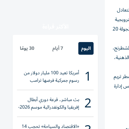
تعادل
نرويجية
الأكثر قراءة
إلهام عمار، فيما كان أول فوز على الطاولة الرابعة حيث تغلب الصيني داي تشانجرين على الإيراني أمين طباطبائي، وشهدت هذه الجولة 20
للشطرنج،
اليوم
7 أيام
30 يومًا
ذهنية،
1
أمريكا تعيد 100 مليار دولار من
طر تريم
رسوم جمركية فرضها ترامب
زروعي عضو مجلس إدارة
2
بث مباشر.. قرعة دوري أبطال
إفريقيا والكونفدرالية موسم 2026-
2027
«الاقتصاد والسياحة» تحجب 14
و