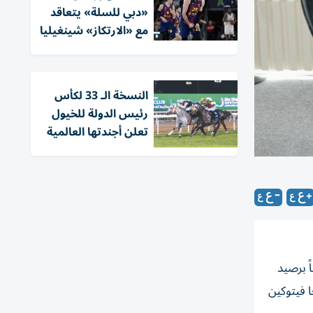
«دبي للسلة» يتعاقد
مع «الارتكاز» شينغيليا
النسخة الـ 33 لكأس
رئيس الدولة للخيول
تعلن أجندتها العالمية
جرين، والهولندي أنيش جيري والصربي ألكسندر إندجيتش، فيما تساوى 13 لاعباً برصيد
افا فيتوكين