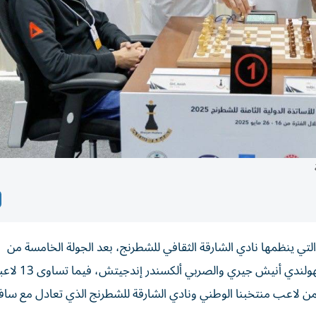
رنج التي ينظمها نادي الشارقة الثقافي للشطرنج، بعد الجولة الخامسة من
المنافسات برصيد 4 نقاط، وهم الصيني داي تشان
ن بينهم سالم عبدالرحمن لاعب منتخبنا الوطني ونادي الشارقة للشطرنج الذي تعادل مع س