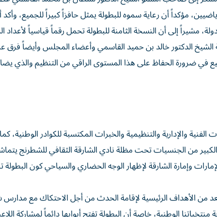
ضيين، مؤكداً أن رعاية سموه للبطولة يمثل حافزاً كبيراً للجميع، وأكد أ
مل الصبغة العالمية كونها تضم 350 لاعباً ولاعبة من 60 دولة، مشيراً إلى أن النسخة الثامنة للبطولة تحمل رقماً قياسياً ل
اسة الشيخ الدكتور خالد بن حميد القاسمي وأعضاء المجلس وأيضاً فرق ع
ميع في ضرورة الحفاظ على هذا المستوى الراقي من التنظيم والذي يض
فنية والإدارية والتنظيمية والخبرات المكتسبة للكوادر الوطنية، كما
202، ولعل تواجد هذا العدد الكبير من الجنسيات تحت مظلة نادي الشارقة الثقافي للشطرنج يت
 الإمارات وإمارة الشارقة لإظهار الوجه الحضاري والسياحي كون البطولة 
 تعد من الأهداف الرئيسية لإقامة الحدث من أجل الاحتكاك مع مدارس 
خباتنا الوطنية، خاصة أن البطولة تفتح أبوابها دائماً لمشاركة اللاع