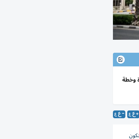
F وجاهزية بنية متطورة وخطة
ة نادي الفجيرة للشطرنج والثقافة بطولة العالم للشباب تحت 20 سنة لعام 2027، لتكون