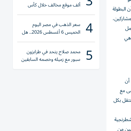
3
ألف موقع مخالف خلال كأس
ن البطولة
العالم 2026
أعداد المشاركين،
4
سعر الذهب في مصر اليوم
مل
الخميس 6 أغسطس 2026.. هل
اهي
تنوي الشراء؟
5
محمد صلاح يتحد في طرابزون
سبور مع زميله وخصمه السابقين
 أن
ماشى مع
تنتقل بكل
شطرنجية
بين من