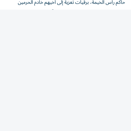
الشريفين، الملك سلمان بن عبدالعزيز آل سعود، ملك المملكة
العربية السعودية الشقيقة أعربوا فيها عن خالص تعازيهم
وصادق مواساتهم في وفاة والدة الأمير حمود بن سعود بن
عبدالعزيز آل سعود.
كما بعث سمو أولياء العهود ونواب الحكام برقيات تعزية مماثلة
إلى خادم الحرمين الشريفين، الملك سلمان بن عبدالعزيز آل
سعود، ملك المملكة العربية السعودية الشقيقة.(وام)
المقالة التالية