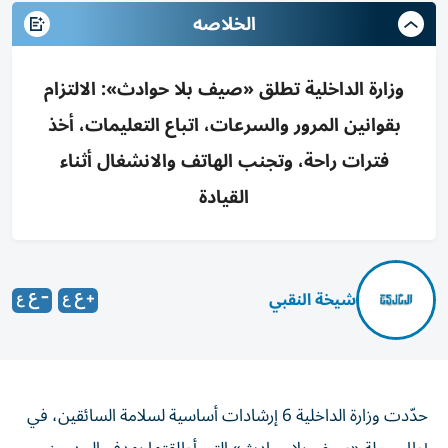
الخلاصه
وزارة الداخلية تطلق «صيف بلا حوادث»: الالتزام
بقوانين المرور والسرعات، اتباع التعليمات، أخذ
فترات راحة، وتجنب الهاتف والانشغال أثناء
القيادة
شيخة النقبي
حدّدت وزارة الداخلية 6 إرشادات أساسية لسلامة السائقين، في
إطار حملة «صيف بلا حوادث» التي أطلقتها بهدف الحد من