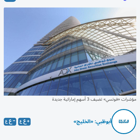
مؤشرات «فوتسي» تضيف 3 أسهم إماراتية جديدة
أبوظبي: «الخليج»