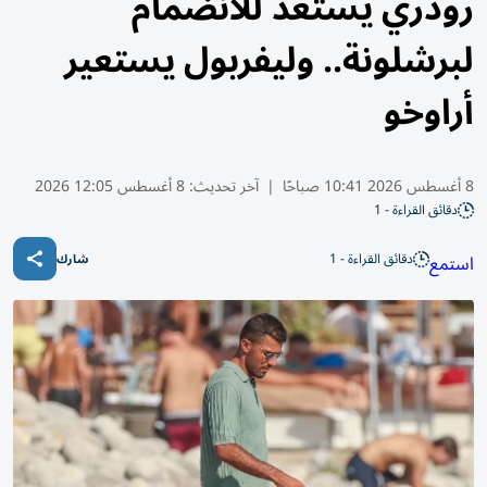
رودري يستعد للانضمام
لبرشلونة.. وليفربول يستعير
أراوخو
8 أغسطس 2026 10:41 صباحًا
|
آخر تحديث:
8 أغسطس 12:05 2026
دقائق القراءة - 1
دقائق القراءة - 1
استمع
شارك