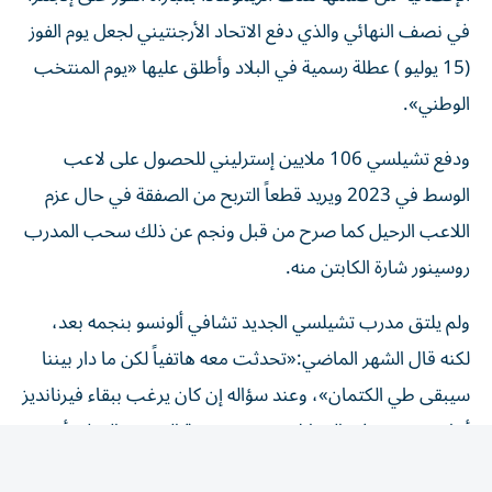
في نصف النهائي والذي دفع الاتحاد الأرجنتيني لجعل يوم الفوز
(15 يوليو ) عطلة رسمية في البلاد وأطلق عليها «يوم المنتخب
الوطني».
ودفع تشيلسي 106 ملايين إسترليني للحصول على لاعب
الوسط في 2023 ويريد قطعاً التربح من الصفقة في حال عزم
اللاعب الرحيل كما صرح من قبل ونجم عن ذلك سحب المدرب
روسينور شارة الكابتن منه.
ولم يلتق مدرب تشيلسي الجديد تشافي ألونسو بنجمه بعد،
لكنه قال الشهر الماضي:«تحدثت معه هاتفياً لكن ما دار بيننا
سيبقى طي الكتمان»، وعند سؤاله إن كان يرغب ببقاء فيرنانديز
أجاب «نعم». في المقابل، تعثرت صفقة المغربي الدولي أيوب
بوعدي من ليل بعد مطالبة النادي الفرنسي بـ 86 مليون
إسترليني، واعترف مدرب سيتي ماريسكا بأن على النادي العمل