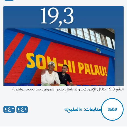
الرقم 19,3 يزلزل الإنترنت.. والد يامال يفجر الغموض بعد تجديد برشلونة
متابعات: «الخليج»