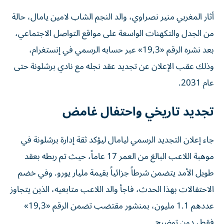
أثار المغربي منير نصراوي، والد النجم الشاب لامين يامال، حالة
من الجدل والتكهنات الواسعة على مواقع التواصل الاجتماعي،
بعد نشره الرقم «19,3» عبر حسابه الرسمي في إنستغرام،
وذلك عقب الإعلان عن تجديد عقد نجله مع نادي برشلونة حتى
عام 2031.
تجديد تاريخي واحتفال غامض
جاء إعلان التجديد الرسمي ليامال ليؤكد ثقة إدارة برشلونة في
موهبة اللاعب البالغ من العمر 17 عاماً، حيث تم ربطه بعقد
طويل الأمد يتضمن شرطاً جزائياً بقيمة مليار يورو. وفي خضم
الاحتفالات بهذا الحدث، فاجأ والد اللاعب متابعيه، الذين يتجاوز
عددهم 1.1 مليون، بمنشور مقتضب تضمن الرقم «19,3»
فقط، دون توضيح.