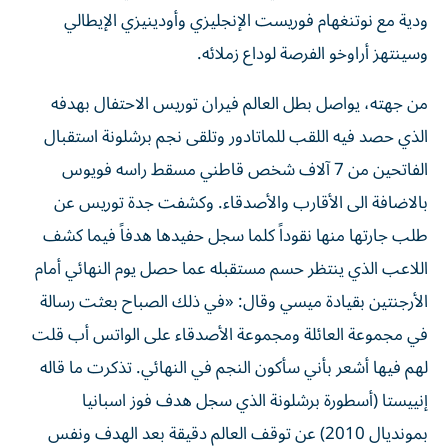
ودية مع نوتنغهام فوريست الإنجليزي وأودينيزي الإيطالي
وسينتهز أراوخو الفرصة لوداع زملائه.
من جهته، يواصل بطل العالم فيران توريس الاحتفال بهدفه
الذي حصد فيه اللقب للماتادور وتلقى نجم برشلونة استقبال
الفاتحين من 7 آلاف شخص قاطني مسقط راسه فويوس
بالاضافة الى الأقارب والأصدقاء. وكشفت جدة توريس عن
طلب جارتها منها نقوداً كلما سجل حفيدها هدفاً فيما كشف
اللاعب الذي ينتظر حسم مستقبله عما حصل يوم النهائي أمام
الأرجنتين بقيادة ميسي وقال: «في ذلك الصباح بعثت رسالة
في مجموعة العائلة ومجموعة الأصدقاء على الواتس أب قلت
لهم فيها أشعر بأني سأكون النجم في النهائي. تذكرت ما قاله
إنييستا (أسطورة برشلونة الذي سجل هدف فوز اسبانيا
بمونديال 2010) عن توقف العالم دقيقة بعد الهدف ونفس