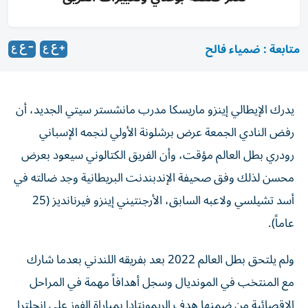
متابعة : ضمياء فالح
يدرك الإيطالي إينزو ماريسكا مدرب مانشستر سيتي الجديد، أن
رفض النادي الجمعة عرض برشلونة الأولي لنجمه الإسباني
رودري بطل العالم مؤقت، وأن الفريق الكتالوني سيعود بعرض
محسن لذلك وفق صحيفة الإندبندنت البريطانية وجد ضالته في
أسد تشيلسي ولاعبه السابق، الأرجنتيني إينزو فيرنانديز (25
عاماً).
ولم يلتحق بطل العالم 2022 بعد بفريقه اللندني بعدما شارك
مع المنتخب في المونديال وسجل أهدافاً مهمة في المراحل
الإقصائية من ضمنها هدف الريمونتادا بمباراة الفوز على إنجلترا