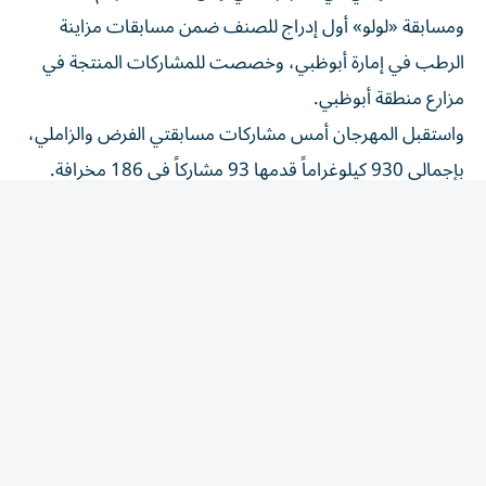
ومسابقة «لولو» أول إدراج للصنف ضمن مسابقات مزاينة
الرطب في إمارة أبوظبي، وخصصت للمشاركات المنتجة في
مزارع منطقة أبوظبي.
واستقبل المهرجان أمس مشاركات مسابقتي الفرض والزاملي،
بإجمالي 930 كيلوغراماً قدمها 93 مشاركاً في 186 مخرافة.
وبلغت مشاركات الفرض 460 كيلوغراماً قدمها 46 مشاركاً في
92 مخرافة. فيما استقبلت مسابقة الزاملي 470 كيلوغراماً
قدمها 47 مشاركاً في 94 مخرافة؛ على أن تعلن نتائجهما مساء
على مسرح المهرجان.
المقالة التالية