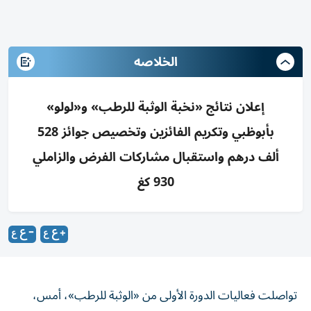
الخلاصه
إعلان نتائج «نخبة الوثبة للرطب» و«لولو»
بأبوظبي وتكريم الفائزين وتخصيص جوائز 528
ألف درهم واستقبال مشاركات الفرض والزاملي
930 كغ
تواصلت فعاليات الدورة الأولى من «الوثبة للرطب»، أمس،
بإعلان نتائج مسابقتي «نخبة الوثبة للرطب» و«لولو» لمزارع