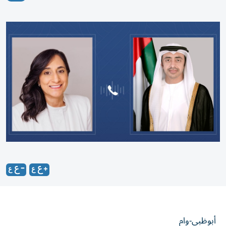
أبوظبي-وام