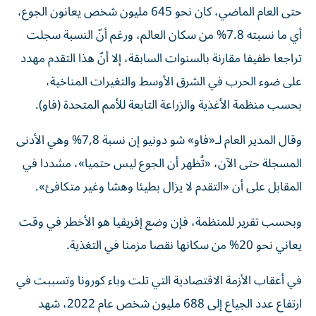
أي ما نسبته 7.8% من سكان العالم، ورغم أنّ النسبة سجلت
تراجعا طفيفا مقارنة بالسنوات السابقة، إلا أنّ هذا التقدم مهدد
على ضوء الحرب في الشرق الأوسط والتغيرات المناخية،
بحسب منظمة الأغذية والزراعة التابعة للأمم المتحدة (فاو).
وقال المدير العام لـ«فاو» شو دونيو إن نسبة 7,8% وهي الأدنى
المسجلة حتى الآن، «تُظهر أن الجوع ليس حتميا»، مشددا في
المقابل على أن «التقدم لا يزال بطيئا وهشا وغير متكافئ».
وبحسب تقرير للمنظمة، فإن وضع إفريقيا هو الأخطر في وقت
يعاني نحو 20% من سكانها نقصا مزمنا في التغذية.
في أعقاب الأزمة الاقتصادية التي تلت وباء كورونا وتسببت في
ارتفاع عدد الجياع إلى 688 مليون شخص عام 2022، شهد
العالم تحسنا تدريجيا في هذا المجال، رغم أن الوضع لم يعد