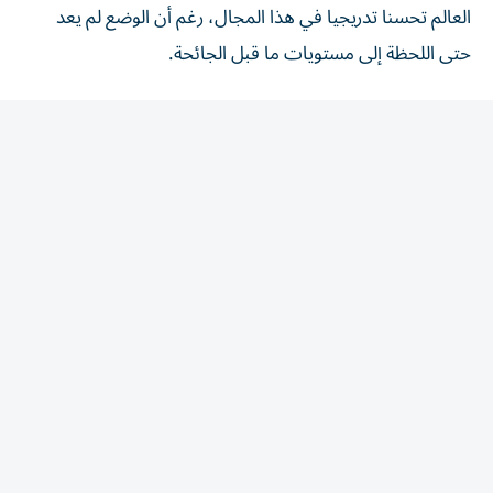
حتى اللحظة إلى مستويات ما قبل الجائحة.
وبعدما نجحت الصين في الحد من مشكلة الجوع خلال العقود
الماضية، انتقل مركز ثقل الأزمة من آسيا إلى إفريقيا، فيما تبذل
الهند أيضا جهودا كبيرا في هذا المجال، بحسب ما أكد لوكالة
فرانس برس ديفيد لابورد مدير قسم اقتصاد النظم الزراعية
والغذائية في «فاو».
تقزّم وسمنة
ليست الصدمات المناخية وحدها التي تلقي بظلالها على القارة
الإفريقية رغم شدة تأثيرها، إذ تحرم النزاعات في السودان
ومنطقة الساحل وجمهورية الكونغو الديموقراطية ملايين
الأشخاص من الوصول إلى أراضيهم الزراعية أو مصادر دخلهم،
طبقا للابورد.