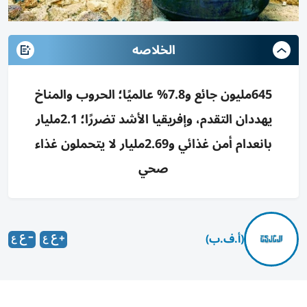
الخلاصه
645مليون جائع و7.8% عالميًا؛ الحروب والمناخ
يهددان التقدم، وإفريقيا الأشد تضررًا؛ 2.1مليار
بانعدام أمن غذائي و2.69مليار لا يتحملون غذاء
صحي
(أ.ف.ب)
حتى العام الماضي، كان نحو 645 مليون شخص يعانون الجوع،