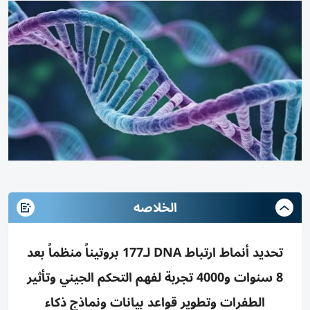
الخلاصه
تحديد أنماط ارتباط DNA لـ177 بروتيناً منظماً بعد
8 سنوات و4000 تجربة لفهم التحكم الجيني وتأثير
الطفرات وتطوير قواعد بيانات ونماذج ذكاء