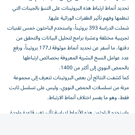
تحديد أنماط ارتباط هذه البروتينات على التنبؤ بالجينات التي
تنظمها وفهم تأثير الطفرات الوراثية عليها.
شملت الدراسة 393 بروتيناً، واستخدم الباحثون خمس تقنيات
تجريبية مختلفة وعشرة برامج لتحليل البيانات والتحقق من
دقتها، ما أسفر عن تحديد أنماط موثوقة لـ177 بروتيناً، ورفع
عدد عوامل النسخ البشرية المعروفة بخصائص ارتباطها
بالحمض النووي إلى أكثر من 1400.
كما كشفت النتائج أن بعض البروتينات تتعرف إلى مجموعة
مرنة من تسلسلات الحمض النووي، وليس على تسلسل ثابت
فقط، وهو ما يفسر اختلاف أنماط الارتباط.
واستخدم الباحثون هذه الأنماط لدراسة تأثير تغير قاعدة واحدة
في الحمض النووي، ورصدوا نحو 10 آلاف موقع جينومي تأثر
فيها ارتباط البروتينات بالمتغيرات الوراثية، مع قدرة النماذج