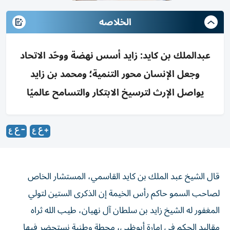
الخلاصه
عبدالملك بن كايد: زايد أسس نهضة ووحّد الاتحاد
وجعل الإنسان محور التنمية؛ ومحمد بن زايد
يواصل الإرث لترسيخ الابتكار والتسامح عالميًا
قال الشيخ عبد الملك بن كايد القاسمي، المستشار الخاص
لصاحب السمو حاكم رأس الخيمة إن الذكرى الستين لتولي
المغفور له الشيخ زايد بن سلطان آل نهيان، طيب الله ثراه
مقاليد الحكم في إمارة أبوظبي، محطة وطنية نستحضر فيها