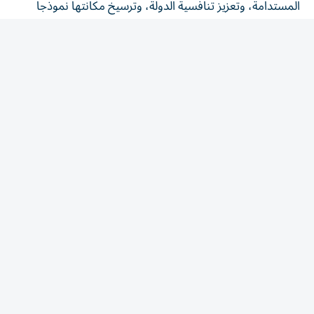
المستدامة، وتعزيز تنافسية الدولة، وترسيخ مكانتها نموذجاً
عالمياً في الابتكار والتقدم والتعايش الإنساني.
وأشار إلى أن إرث الشيخ زايد سيبقى حياً في وجدان أبناء
الإمارات والأجيال المقبلة، بما تركه من سيرة عطرة ومسيرة
خالدة ألهمت العالم، ورسّخت قيماً أصيلة في العطاء والعدالة
والتسامح والعمل من أجل الإنسان، مؤكداً أن هذه المناسبة
تجسد عمق الوفاء لقائد استثنائي غيّر مجرى التاريخ، وأرسى
دعائم وطن يواصل مسيرته بثقة نحو المستقبل.
(وام)
المقالة التالية