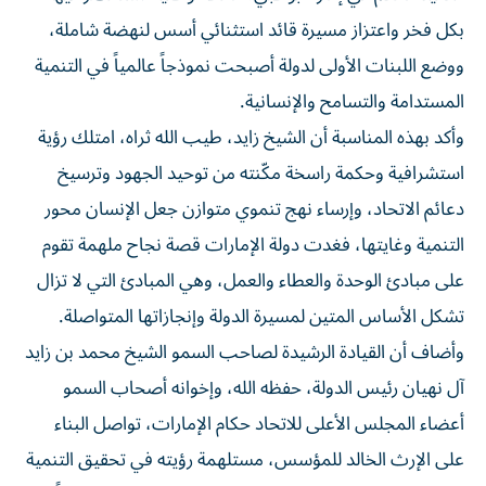
بكل فخر واعتزاز مسيرة قائد استثنائي أسس لنهضة شاملة،
ووضع اللبنات الأولى لدولة أصبحت نموذجاً عالمياً في التنمية
المستدامة والتسامح والإنسانية.
وأكد بهذه المناسبة أن الشيخ زايد، طيب الله ثراه، امتلك رؤية
استشرافية وحكمة راسخة مكّنته من توحيد الجهود وترسيخ
دعائم الاتحاد، وإرساء نهج تنموي متوازن جعل الإنسان محور
التنمية وغايتها، فغدت دولة الإمارات قصة نجاح ملهمة تقوم
على مبادئ الوحدة والعطاء والعمل، وهي المبادئ التي لا تزال
تشكل الأساس المتين لمسيرة الدولة وإنجازاتها المتواصلة.
وأضاف أن القيادة الرشيدة لصاحب السمو الشيخ محمد بن زايد
آل نهيان رئيس الدولة، حفظه الله، وإخوانه أصحاب السمو
أعضاء المجلس الأعلى للاتحاد حكام الإمارات، تواصل البناء
على الإرث الخالد للمؤسس، مستلهمة رؤيته في تحقيق التنمية