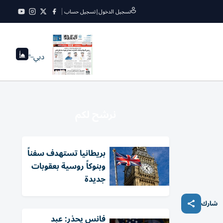
تسجيل الدخول
|
تسجيل حساب
دبي
--°
نرشح لكم
بريطانيا تستهدف سفناً
وبنوكاً روسية بعقوبات
جديدة
شارك
فانس يحذر: عبد