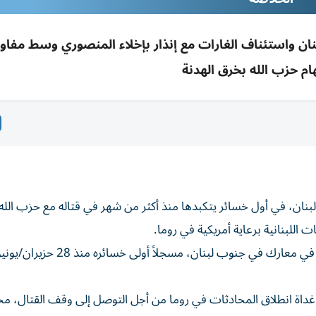
ان واستئناف الغارات مع إنذار بإخلاء المنصوري وسط مفا
هام حزب الله بخرق الهدنة
ان، في أول خسائر يتكبدها منذ أكثر من شهر في قتاله مع حزب الله 
للبنانية برعاية أمريكية في روما.
وأفاد الجيش عن مقتل الجنديين في قوات الاحتياط الأربعاء في معارك في جنوب لبنان، مسجلاً أولى خسائره منذ 8
غداة انطلاق المحادثات في روما من أجل التوصل إلى وقف القتال، محم