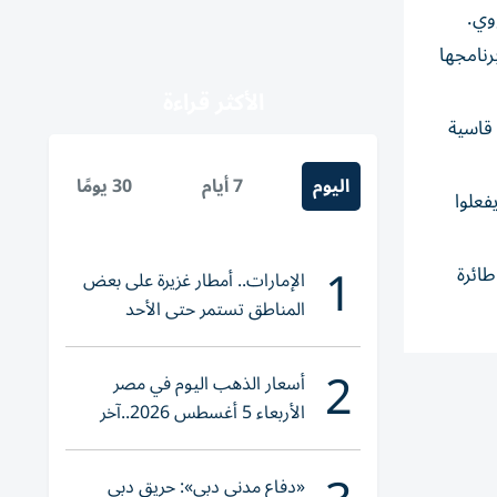
وي.
رنامجها
الأكثر قراءة
 قاسية
اليوم
7 أيام
30 يومًا
ن عليهم أن يفعلوا
1
ان برد قاس على الهجوم الليلي الذي أودى بحياة قائدي القوات المسلحة والحرس الثوري، وقالت إسرائيل إن نحو 100 طائرة
الإمارات.. أمطار غزيرة على بعض
المناطق تستمر حتى الأحد
2
أسعار الذهب اليوم في مصر
الأربعاء 5 أغسطس 2026..آخر
تحديث لعيار 21
«دفاع مدني دبي»: حريق دبي