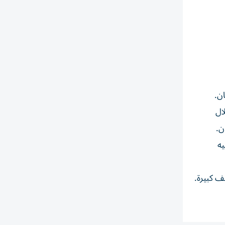
ال
ن.
ميه
ف كبيرة.