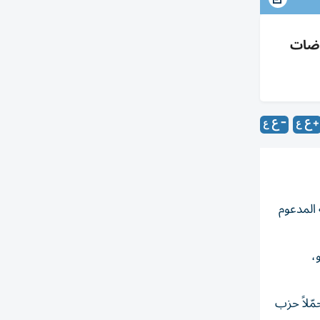
وضات
المدعوم
2 حزيران/يونيو،
ّلاً حزب