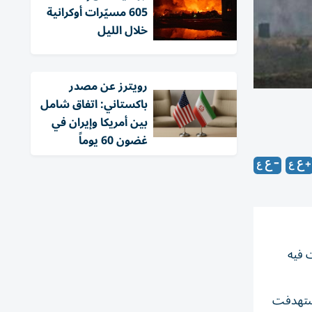
605 مسيّرات أوكرانية
خلال الليل
‏رويترز عن مصدر
باكستاني: اتفاق شامل
بين أمريكا وإيران في
غضون 60 يوماً
 فيه
استهدفت