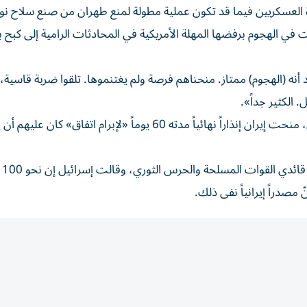
ة العسكريين فيما قد تكون عملية مطولة لمنع طهران من صنع سلاح نو
في الهجوم برفضها المهلة الأمريكية في المحادثات الرامية إلى كبح ب
 أنه (الهجوم) ممتاز. منحناهم فرصة ولم يغتنموها. تلقوا ضربة قاسية،
 الكثير جداً».
وأضاف في منشور على منصة تروث سوشيال «قبل شهرين، منحت إيران إنذاراً نهائياً مدته 60 يوماً «لإبرام اتفاق» كا
وتوعدت إير
صدراً إيرانياً نفى ذلك.