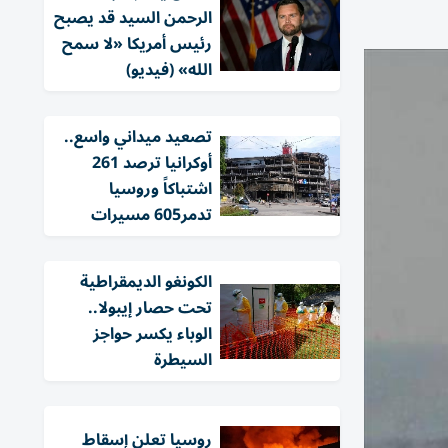
الرحمن السيد قد يصبح
رئيس أمريكا «لا سمح
الله» (فيديو)
تصعيد ميداني واسع..
أوكرانيا ترصد 261
اشتباكاً وروسيا
تدمر605 مسيرات
الكونغو الديمقراطية
تحت حصار إيبولا..
الوباء يكسر حواجز
السيطرة
روسيا تعلن إسقاط