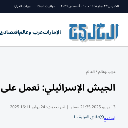
الخميس ٢٣ صفر ١٤٤٨ ه - ٠٦ أغسطس ٢٠٢٦
|
مواقيت الصلاة
|
درجات الحرارة
الإمارات
عرب وعالم
اقتصاد
ري
عرب وعالم
/
العالم
الجيش الإسرائيلي: نعمل على
13 يونيو 2025 21:35 مساء
|
آخر تحديث:
24 يوليو 16:11 2025
دقائق القراءة - 1
استمع