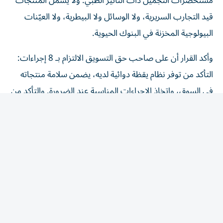
قيد التجارب السريرية، ولا الوسائل ولا البيطرية، ولا العيّنات
البيولوجية المخزنة في البنوك الحيوية.
وأكد القرار أن على صاحب حق التسويق الالتزام بـ 8 إجراءات:
التأكد من توفر نظام يقظة دوائية لديه، يضمن سلامة منتجاته
في السوق، واتخاذ الإجراءات المناسبة عند الضرورة. والتأكد من
أن جميع المعلومات المرتبطة بتوازن المنافع والمخاطر للمنتج
الطبي، تُبلّغ إلى الوحدة التنظيمية، وفق الضوابط والشروط
الواردة في الدليل. وإنشاء نظام لجمع التقارير المتعلقة بالآثار
المعاكسة المشتبه فيها الخاصة بمنتجاته المتداولة، وتسجيلها
والإبلاغ عنها مع الالتزام بتشريعات حماية البيانات. ووضع
أنظمة لتتبع تقارير الآثار المعاكسة ومتابعتها مع الالتزام
بالتشريعات المعمول بها والمتعلقة بحماية البيانات، الاحتفاظ
ببيانات اليقظة الدوائية وتقارير السلامة المتعلقة بكل منتج