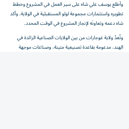
تطويره واستثمارات مجموعة لولو المستقبلية في الولاية. وأكد
شاه دعمه وتعاونَه لإنجاز المشروع في الوقت المحدد.
وتُعدّ ولاية غوجارات من بين الولايات الصناعية الرائدة في
الهند، مدعومة بقاعدة تصنيعية متينة، وصناعات موجهة
للتصدير، وبنية تحتية ضخمة تخدم الموانئ والخدمات
اللوجستية. كما تربط الولاية علاقات تجارية واجتماعية راسخة مع
دولة الإمارات العربية المتحدة، التي تضم جالية غوجاراتية كبيرة
لعبت دوراً هاماً في تعزيز العلاقات التجارية والاستثمارية.
المقالة التالية