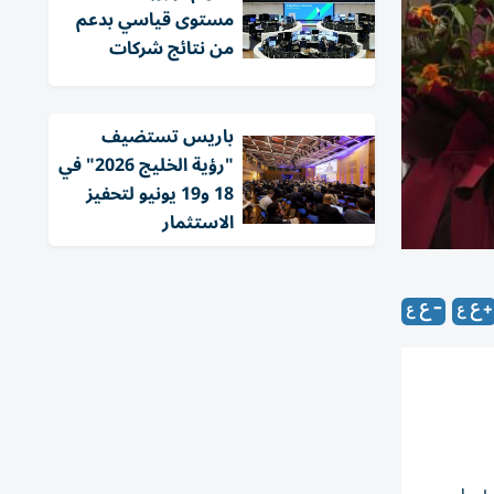
مستوى قياسي بدعم
من نتائج شركات
باريس تستضيف
"رؤية الخليج 2026" في
18 و19 يونيو لتحفيز
الاستثمار