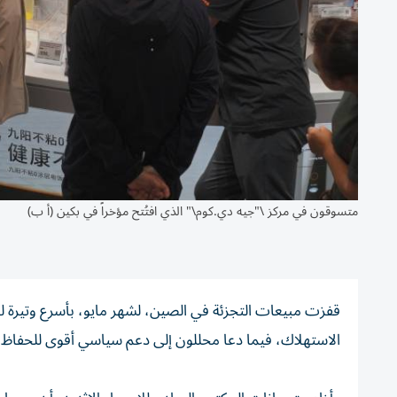
متسوقون في مركز \"جيه دي.كوم\" الذي افتُتح مؤخراً في بكين (أ ب)
الاستهلاك، فيما دعا محللون إلى دعم سياسي أقوى للحفاظ 