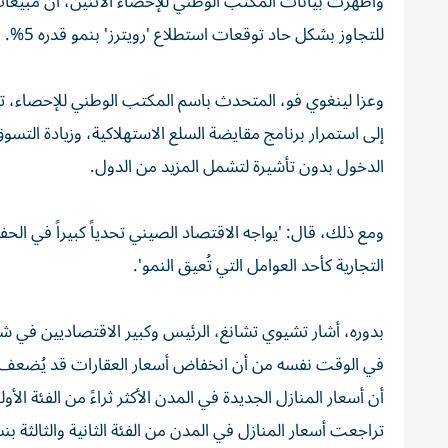
للتجاوز بشكل حاد توقعات استطلاع 'رويترز' بنمو قدره 5%.
وعزا لينغوي فو، المتحدث باسم المكتب الوطني للإحصاء، تح
إلى استمرار برنامج مقايضة السلع الاستهلاكية، وزيادة التسوق
الدخول بدون تأشيرة لتشمل المزيد من الدول.
ومع ذلك، قال: 'يواجه الاقتصاد الصيني تحدياً كبيراً في الح
التجارية كأحد العوامل التي تُعيق النمو'.
بدوره، أشار تشيوي تشانغ، الرئيس وكبير الاقتصاديين في شركة
في الوقت نفسه من أن انخفاض أسعار العقارات قد يُضعف 
تراجعت أسعار المنازل في المدن من الفئة الثانية والثالثة بنسبة 3.5% و4.9% على التوالي. (و