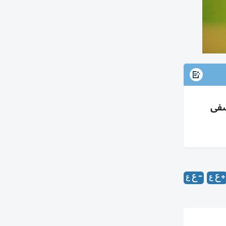
ر السمع ويشفى