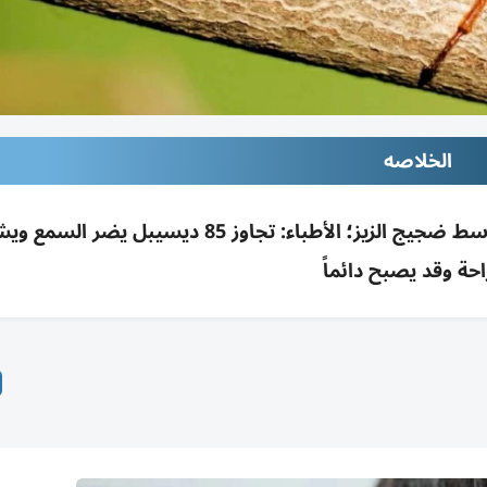
الخلاصه
طالب صيني فقد سمعه مؤقتاً بعد 4 ساعات وسط ضجيج الزيز؛ الأطباء: تجاوز 85 ديسيبل يض
احة وقد يصبح دائماً