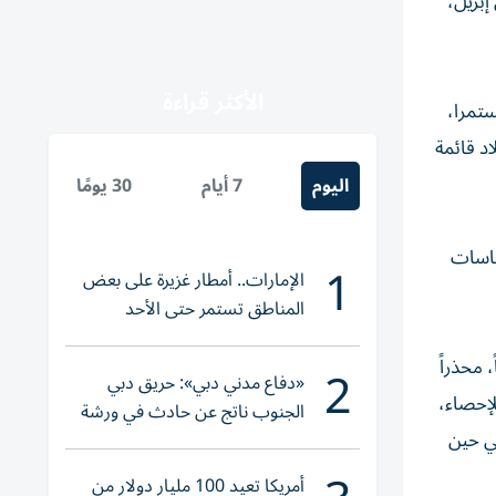
تجزئة نمت بنسبة 6.4% مقارنة بالعام السابق، مقارنة بـ 5.1% في إبريل،
الأكثر قراءة
ستمرا،
اد قائمة
اليوم
7 أيام
30 يومًا
سياسات
1
الإمارات.. أمطار غزيرة على بعض
المناطق تستمر حتى الأحد
2
 محذراً
«دفاع مدني دبي»: حريق دبي
إحصاء،
الجنوب ناتج عن حادث في ورشة
العام الماضي، في حين
ولا إصابات
أمريكا تعيد 100 مليار دولار من