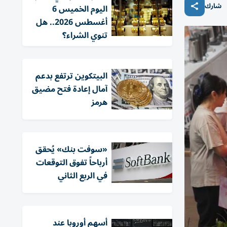
شارك
اليوم الخميس 6
أغسطس 2026.. هل
تنوي الشراء؟
البيتكوين ترتفع بدعم
آمال إعادة فتح مضيق
هرمز
«سوفت بنك» يُحقق
أرباحاً تفوق التوقعات
في الربع الثاني
أسهم أوروبا عند