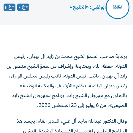
أبوظبي: «الخليج»
برعاية صاحب السموّ الشيخ محمد بن زايد آل نهيان، رئيس
الدولة، حفظه الله، وبمتابعة وإشراف من سموّ الشيخ منصور بن
زايد آل نهيان، نائب رئيس الدولة، نائب رئيس مجلس الوزراء،
رئيس ديوان الرئاسة، ينظم «الأرشيف والمكتبة الوطنية»،
بالتعاون مع مهرجان الشيخ زايد، برنامج «مهرجان الشيخ زايد
الصيفي»، من 6 يوليو إلى 23 أغسطس 2026.
وقال الدكتور عبدالله ماجد آل علي، المدير العام: يجسد هذا
البرنامج الوطــني اهتمــــام القــــيادة الرشيدة بالنشء