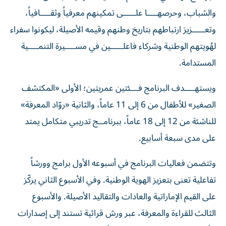
والشباب، وحرصهــــا علـــــى تمكينهم معرفياً وثقــــافياً،
وتعـــــزيز ارتباطهم بتاريخ وطنهم وقيمه الأصيلة، ليكونوا سفراء
لهُويتهم الوطنية وشركاء فاعلـــــين في مســــيرة التنمــــية
المستدامة.
ويستهــــدف البرنامج فـــئتين عمريتين؛ الأولى «المكتشف
الصغير» للأطفال من 6 إلى 11 عاماً، والثانية «روّاد المعرفة»
للناشئة من 12 إلى 18 عاماً، ببرنامــج تدريبي متكامل يمتد
على مدى سبعة أسابيع.
وتتضمن فعاليات البرنامج في أسبوعه الأول برامج وورشاً
تفاعلية تعنى بتعزيز الهوية الوطنية. وفي الأسبوع الثاني يركّز
على القيم الإماراتية والعادات والتقاليد الأصيلة. والأسبوع
الثالث للقراءة والمعرفة، عبر ورش قرائية تستند إلى إصدارات
الأرشيف، والموسوعة المصورة للأطفال.