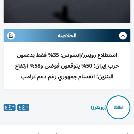
الخلاصه
استطلاع رويترز/إبسوس: 35% فقط يدعمون
حرب إيران؛ 50% يتوقعون فوضى و58% ارتفاع
البنزين؛ انقسام جمهوري رغم دعم ترامب
(رويترز)