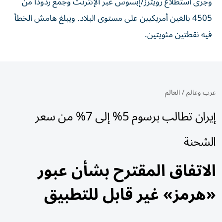
وجرى استطلاع رويترز/إبسوس عبر الإنترنت وجمع ردوداً من
4505 بالغين أمريكيين على مستوى البلاد. ويبلغ هامش الخطأ
فيه نقطتين مئويتين.
عرب وعالم
/
العالم
إيران تطالب برسوم 5% إلى 7% من سعر
الشحنة
الاتفاق المقترح بشأن عبور
«هرمز» غير قابل للتطبيق