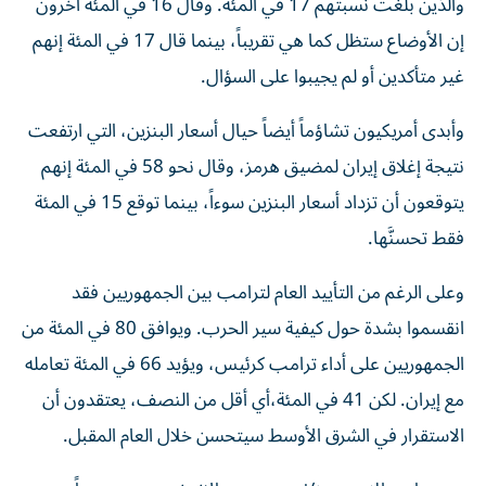
والذين بلغت نسبتهم 17 في المئة. وقال 16 في المئة آخرون
إن الأوضاع ستظل كما هي تقريباً، بينما قال 17 في المئة إنهم
غير متأكدين أو لم يجيبوا على السؤال.
وأبدى أمريكيون تشاؤماً أيضاً حيال أسعار البنزين، التي ارتفعت
نتيجة إغلاق إيران لمضيق هرمز، وقال نحو 58 في المئة إنهم
يتوقعون أن تزداد أسعار البنزين سوءاً، بينما توقع 15 في المئة
فقط تحسنَّها.
وعلى الرغم من التأييد العام لترامب بين الجمهوريين فقد
انقسموا بشدة حول كيفية سير الحرب. ويوافق 80 في المئة من
الجمهوريين على أداء ترامب كرئيس، ويؤيد 66 في المئة تعامله
مع إيران. لكن 41 في المئة،​أي أقل من النصف، يعتقدون أن
الاستقرار في الشرق الأوسط سيتحسن خلال العام المقبل.