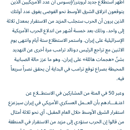
أظهر استطلاع جديد لرويترز/إبسوس أن عدد الأمريكيين الذين
يتوقعون انزلاق الشرق الأوسط نحو الفوضى يفوق عدد أولئك
الذين يرون أن الحرب ستجلب المزيد من الاستقرار بمعدل ثلاثة
إلى واحد، وذلك بعد خمسة ‌أشهر من اندلاع الحرب الأمريكية
الإسرائيلية على إيران. واستمر الاستطلاع ستة أيام وانتهى يوم
الاثنين مع تراجع الرئيس دونالد ترامب مرة أخرى عن التهديد
بشنّ «هجمات هائلة» على إيران، ​وهو ما عزز حالة الضبابية
المحيطة بصراع توقع ترامب في البداية أن يحقق نصراً سريعاً
فيه.
وعبر 50 في المئة من المشاركين في الاستطــلاع عن
اعتـقـــادهم بأن العــمل ‌العسكري الأمريكي في إيران سيزعزع
استقرار الشرق الأوسط ‌خلال العام المقبل، أي نحو ثلاثة أمثال
من قالوا إن الحرب ستؤدي إلى مزيد من الاستقرار في المنطقة