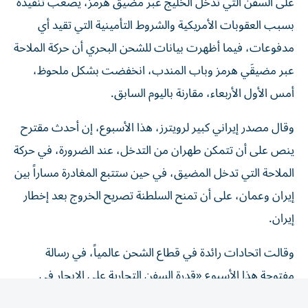
بسبب العقوبات الأمريكية والشروط التأمينية ‌التي تقيد أي
مدفوعات، فيما أظهرت بيانات للشحن البحري أن حركة الملاحة
عبر مضيقَي هرمز وباب المندب، انخفضت بشكل ملحوظ، ​
أمس الأول الأربعاء، مقارنة باليوم السابق.
وقال مصدر إيراني كبير لرويترز، هذا الأسبوع، إن أحدث مقترح
ينص على أن تتمكن طهران من التدخل، عند الضرورة، في حركة
الملاحة التي تدخل المضيق، ​في حين ستتبع المغادرة مساراً بين
إيران وعمان، على ‌أن تمنح السلطنة تصريح الخروج بعد إخطار
إيران.
وقالت اتحادات رائدة في قطاع الشحن عالمياً، في رسالة
مفتوحة هذا الأسبوع «قدرة السفن التجارية على الإبحار في
الممرات المائية الدولية بأمان وعلى نحو يمكن التنبؤ به، ومن
دون عوائق لا داعي لها، أمر أساسي لضمان مرونة سلاسل ​