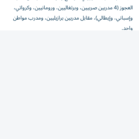
العجوز (4 مدربين صربيين، وبرتغاليين، ورومانيين، وكرواتي،
وإسباني، وإيطالي)، مقابل مدربين برازيليين، ومدرب مواطن
واحد.
«القيصر»و«المايسترو»
سيكون القيصر الروماني أولاريو كوزمين، الاسم الأبرز في قائمة
مدربي الموسم الجديد، بعدما حط الرحال في ملعب البطولات،
استاد محمد بن زايد، ليكون مدرباً للجزيرة.
وسيتطلع كوزمين إلى تلميع صورته كأفضل مدرب في تاريخ
الكرة الإماراتية حصداً للألقاب، بعد التجربة التي لم يكتب لها
النجاح مع الأبيض الإماراتي، حين فشل في قيادة المنتخب
لتحقيق حلم بلوغ نهائيات كأس العالم.