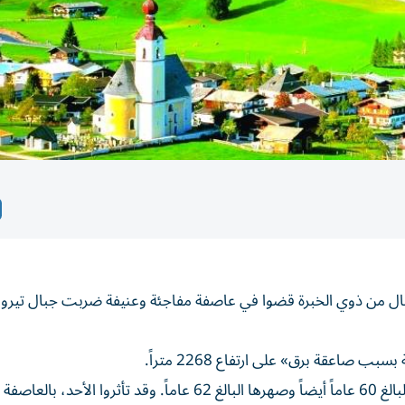
الجبال من ذوي الخبرة قضوا في عاصفة مفاجئة وعنيفة ضربت جبال تير
اعقة برق» على ارتفاع 2268 متراً.
والقتلى الثلاثة هم امرأة عمرها 60 عاماً، كانت برفقة زوجها البالغ 60 عاماً أيضاً وصهرها البالغ 62 عاماً. وقد تأثروا ا