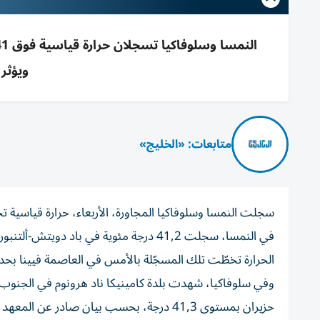
ويؤثر 
متابعات: «الخليج»
سجلت النمسا وسلوفاكيا المجاورة، الأربعاء، حرارة قياسية تخطت 41 درجة مئوية، في ظلّ موجة الحرّ التي تضرب و
في النمسا، سجلت 41,2 درجة مئوية في باد 
الحرارة تخطّت تلك المسجّلة بالأمس في العاصمة فيينا بحدود 41 درجة مئو
حزيران بمستوى 41,3 درجة، بحسب بيان صادر عن المعهد السلوفاكي للأرصاد الجوية والمائية.