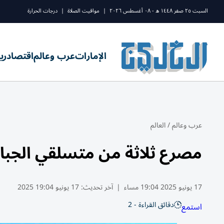
السبت ٢٥ صفر ١٤٤٨ ه - ٠٨ أغسطس ٢٠٢٦
|
مواقيت الصلاة
|
درجات الحرارة
الإمارات
عرب وعالم
اقتصاد
ري
عرب وعالم
/
العالم
مصرع ثلاثة من متسلقي الجبال
17 يونيو 2025 19:04 مساء
|
آخر تحديث:
17 يونيو 19:04 2025
دقائق القراءة - 2
استمع