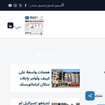
تسجيل الدخول
|
تسجيل حساب
دبي
--°
نرشح لكم
هجمات واسعة على
كييف وأوامر بإجلاء
سكان كراماتورسك
شارك
نتنياهو: إسرائيل لم