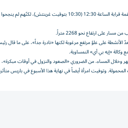
وبسبب تغير مفاجئ في الطقس، بدأوا سريعاً بالنزول من القمة قرابة الساعة 12:30 (10:30 بتوقيت غرينتش)، لكنّهم لم 
ر على ارتفاع نحو 2268 متراً.
الأنشطة على علوّ مرتفع مرغوبة لكنها «نادرة جداً»، على ما قال رئي
ع وكالة «إيه بي أي» النمساوية.
هر وخلال المساء، من الضروري «الصعود والنزول في أوقات مبكرة»
محمولة. وتوفيت امرأة أيضاً في نهاية هذا الأسبوع في باريس متأثرة