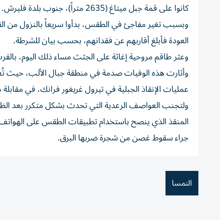
كانوا على قمة جبل ميتاغ (2635 متراً)، جنوب بلدة فليرش.
العودة فأبلغ أقاربهم عن فقدانهم، بحسب بيان للشرطة.
وعثر طاقم مروحية إغاثة على الجثث مساء ذلك اليوم، بالقرب من مسا
وأثارت هذه الوفيات صدمة في منطقة جبال الألب، حيث تُعدّ 
عمليات الإنقاذ الجبلية في تيرول غريغور فرانك، في مقابلة م
ولتجنب العواصف الرعدية التي تحدث بشكل متكرر بعد الظ
المنقذ الذي ينصح باستخدام تطبيقات الطقس على الهواتف ال
جراء سقوط غصن من شجرة ضربها البرق.
النمسا