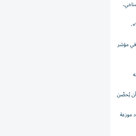
مناخي،
بدء تسجيل البيانات، فيما بلغ «عجز الهطولات في بعض محطات الرصد 90%»،
ثمار المشمش بدأت تنضج قبل نحو 20 يوما من متوسط موعد نضجها خلال الفترة بين عامي 1961 و1991، في مؤشر
ه
ن يُحصِّن
لت درجات حرارة غير مسبوقة في 66 محطة أرصاد موزعة