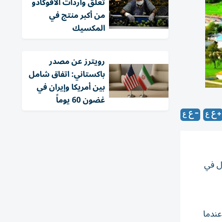
تعلّق واردات الأفوكادو
من أكبر منتج في
المكسيك
‏رويترز عن مصدر
باكستاني: اتفاق شامل
بين أمريكا وإيران في
غضون 60 يوماً
ول في
لأحد، بالعاصفة عندما