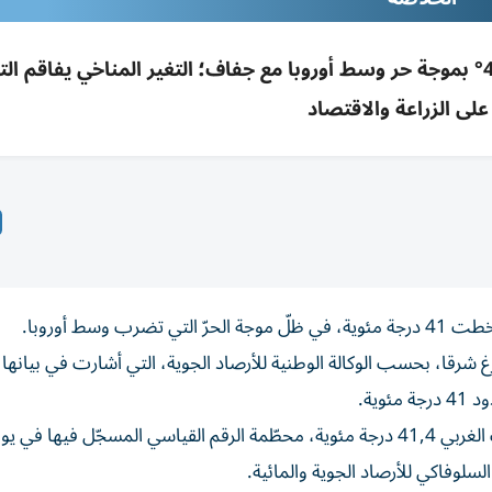
النمسا وسلوفاكيا تسجلان حرارة قياسية فوق 41° بموجة حر وسط أوروبا مع جفاف؛ التغير المناخي يفاق
على الزراعة والاقتصاد
سط أوروبا.
دويتش-ألتنبورغ شرقا، بحسب الوكالة الوطنية للأرصاد الجوية، التي أشارت في بيانها
ية.
وفي سلوفاكيا، شهدت بلدة كامينيكا ناد هرونوم في الجنوب الغربي 41,4 درجة مئوية، محطّمة الرقم القياسي المسجّل فيها في