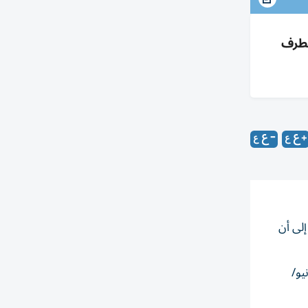
م التطرف
 إلى أن
 يونيو/