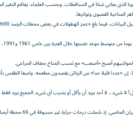
وبا الذي يعاني شحّا في التساقطات. وبحسب العلماء، يفاقم التغير ال
هر المناخية القصوى وتواترها.
وسجلت النمسا رابع أكثر شهر يوليو/تموز حرارة منذ 
وأضافت الوكالة أن 
عين لمواشيهم أصبح «أصعب» مع تسبب المناخ بجفاف المراعي.
لك مطعما في فيينا، إن «عددا قليلا جدا» من الزبائن يقصدون مطعمه، واصفا الطقس بأن
ل؟ لا شيء... لا أحد يريد أن يأكل أو يشرب أي شيء. الجميع يريد فقط أ
وكانت النمسا قد شهدت أيضا أطول موجة حرّ في يونيو/حزيران الماضي، إذ سُج