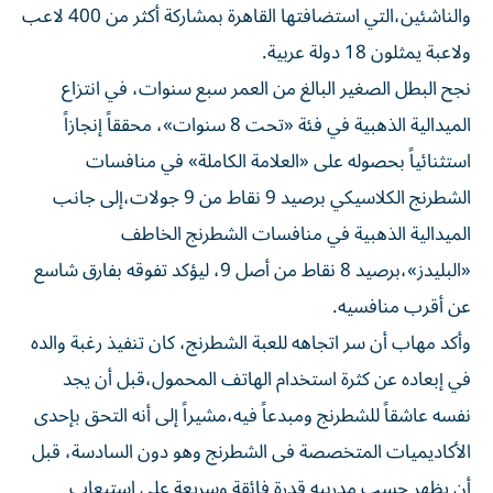
والناشئين،التي استضافتها القاهرة بمشاركة أكثر من 400 لاعب
ولاعبة يمثلون 18 دولة عربية.
نجح البطل الصغير البالغ من العمر سبع سنوات، في انتزاع
الميدالية الذهبية في فئة «تحت 8 سنوات»، محققاً إنجازاً
استثنائياً بحصوله على «العلامة الكاملة» في منافسات
الشطرنج الكلاسيكي برصيد 9 نقاط من 9 جولات،إلى جانب
الميدالية الذهبية في منافسات الشطرنج الخاطف
«البليدز»،برصيد 8 نقاط من أصل 9، ليؤكد تفوقه بفارق شاسع
عن أقرب منافسيه.
وأكد مهاب أن سر اتجاهه للعبة الشطرنج، كان تنفيذ رغبة والده
في إبعاده عن كثرة استخدام الهاتف المحمول،قبل أن يجد
نفسه عاشقاً للشطرنج ومبدعاً فيه،مشيراً إلى أنه التحق بإحدى
الأكاديميات المتخصصة فى الشطرنج وهو دون السادسة، قبل
أن يظهر حسب مدربيه قدرة فائقة وسريعة على استيعاب