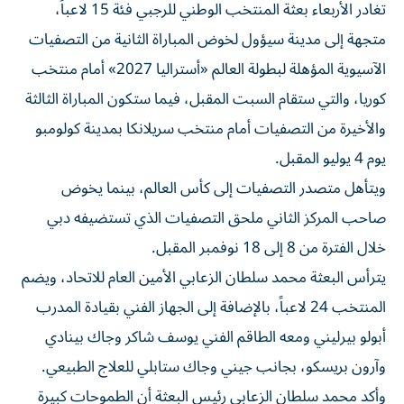
تغادر الأربعاء بعثة المنتخب الوطني للرجبي فئة 15 لاعباً،
متجهة إلى مدينة سيؤول لخوض المباراة الثانية من التصفيات
الآسيوية المؤهلة لبطولة العالم «أستراليا 2027» أمام منتخب
كوريا، والتي ستقام السبت المقبل، فيما ستكون المباراة الثالثة
والأخيرة من التصفيات أمام منتخب سريلانكا بمدينة كولومبو
يوم 4 يوليو المقبل.
ويتأهل متصدر التصفيات إلى كأس العالم، بينما يخوض
صاحب المركز الثاني ملحق التصفيات الذي تستضيفه دبي
خلال الفترة من 8 إلى 18 نوفمبر المقبل.
يترأس البعثة محمد سلطان الزعابي الأمين العام للاتحاد، ويضم
المنتخب 24 لاعباً، بالإضافة إلى الجهاز الفني بقيادة المدرب
أبولو بيرليني ومعه الطاقم الفني يوسف شاكر وجاك بينادي
وآرون بريسكو، بجانب جيني وجاك ستابلي للعلاج الطبيعي.
وأكد محمد سلطان الزعابي رئيس البعثة أن الطموحات كبيرة