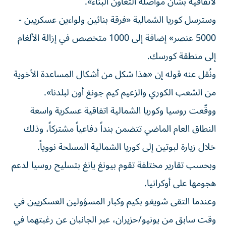
لاتفاقية بشأن مواصلة التعاون البنّاء».
وسترسل كوريا الشمالية «فرقة بنائين ولواءين عسكريين -
5000 عنصر» إضافة إلى 1000 متخصص في إزالة الألغام
إلى منطقة كورسك.
ونُقل عنه قوله إن «هذا شكل من أشكال المساعدة الأخوية
من الشعب الكوري والزعيم كيم جونغ أون لبلدنا».
ووقّعت روسيا وكوريا الشمالية اتفاقية عسكرية واسعة
النطاق العام الماضي تتضمن بنداً دفاعياً مشتركاً، وذلك
خلال زيارة لبوتين إلى كوريا الشمالية المسلحة نووياً.
وبحسب تقارير مختلفة تقوم بيونغ يانغ بتسليح روسيا لدعم
هجومها على أوكرانيا.
وعندما التقى شويغو بكيم وكبار المسؤولين العسكريين في
وقت سابق من يونيو/حزيران، عبر الجانبان عن رغبتهما في