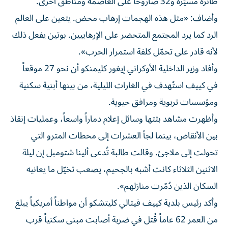
طائرة مسيّرة و32 صاروخاً على العاصمة ومناطق أخرى.
وأضاف: «مثل هذه الهجمات إرهاب محض. يتعين على العالم
الرد كما يرد المجتمع المتحضر على الإرهابيين. بوتين يفعل ذلك
لأنه قادر على تحمّل كلفة استمرار الحرب».
وأفاد وزير الداخلية الأوكراني إيغور كليمنكو أن نحو 27 موقعاً
في كييف استُهدف في الغارات الليلية، من بينها أبنية سكنية
ومؤسسات تربوية ومرافق حيوية.
وأظهرت مشاهد بثتها وسائل إعلام دماراً واسعاً، وعمليات إنقاذ
بين الأنقاض، بينما لجأ العشرات إلى محطات المترو التي
تحولت إلى ملاجئ. وقالت طالبة تُدعى ألينا شتومبل إن ليلة
الاثنين الثلاثاء كانت أشبه بالجحيم، يصعب تخيّل ما يعانيه
السكان الذين دُمّرت منازلهم».
وأكد رئيس بلدية كييف فيتالي كليتشكو أن مواطناً أمريكياً يبلغ
من العمر 62 عاماً قُتل في ضربة أصابت مبنى سكنياً قرب