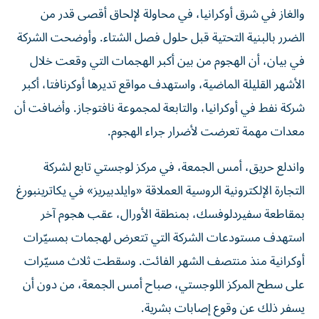
والغاز في شرق أوكرانيا، ‌في محاولة لإلحاق أقصى ‌قدر من
الضرر بالبنية التحتية قبل حلول فصل الشتاء. وأوضحت الشركة
في بيان، أن الهجوم من ​بين ‌أكبر الهجمات التي وقعت ‌خلال
الأشهر القليلة الماضية، واستهدف مواقع تديرها ‌أوكرنافتا، أكبر
شركة ‌نفط في أوكرانيا، والتابعة ‌لمجموعة نافتوجاز. وأضافت أن
معدات مهمة تعرضت لأضرار ​جراء الهجوم.
واندلع حريق، أمس الجمعة، في مركز لوجستي تابع لشركة
التجارة الإلكترونية الروسية العملاقة «وايلدبيريز» في يكاترينبورغ
بمقاطعة سفيردلوفسك، بمنطقة الأورال، عقب هجوم آخر
استهدف مستودعات الشركة التي تتعرض لهجمات بمسيّرات
أوكرانية منذ منتصف الشهر الفائت. وسقطت ثلاث مسيّرات
على سطح المركز اللوجستي، صباح أمس الجمعة، من دون أن
يسفر ذلك عن وقوع إصابات بشرية.