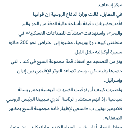
مركز إسعاف.
في المقابل، قالت وزارة الدفاع الروسية إن قواتها
نفّذت«ضربات دقيقة بأسلحة عالية الدقة من الجو والبر
والبحر»، واستهدفت«منشآت للصناعات العسكرية» في
منطقتي كييف وزابوريجيا، مشيرة إلى اعتراض نحو 200 طائرة
مسيرة أوكرانية خلال الليل.
وتزامن التصعيد مع انعقاد قمة مجموعة السبع في كندا، التي
حضرها زيلينسكي، وسط تصاعد التوتر الإقليمي بين إيران
وإسرائيل.
واعتبرت كييف أن توقيت الضربات الروسية يحمل رسالة
سياسية، إذ اتهم مستشار الرئاسة أندري سيبيغا الرئيس الروسي
فلاديمير بوتين ب «السعي لإظهار قادة مجموعة السبع بمظهر
الضعفاء».
وخلال القمة، أعلن رئيس الوزراء الكندي مارك كارني عن حزمة