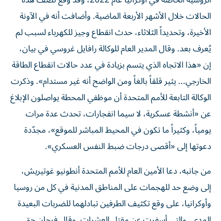
الروسية الخاصة في أوكرانيا عام 2022، وقد وقع نصف هذه
الحالات خلال الأشهر الأربعة الماضية. وأضافت أنه في الآونة
الأخيرة، وتحديداً الثلاثاء، حدث انقطاع وجيز للكهرباء لسبب لم
يُعرف بعد. وقال المدير العام للوكالة رافايل غروسي في بيان،
إن «هذا الاتجاه الذي يتسم بزيادة في عدد حالات انقطاع الطاقة
الخارجي... يثير قلقاً بالغاً ومن الواضح أنه غير مستدام». وذكرت
الوكالة التابعة للأمم المتحدة أن موظفي المحطة يواصلون الإبلاغ
عن «أنشطة عسكرية، لا سيما انفجارات، تحدث عدة مرات
يومياً، وكثيراً ما تكون في المحيط المباشر للموقع»، مجدّدة
دعوتها إلى «أقصى درجات ضبط النفس العسكري».
من جانبه، دعا الأمين العام للأمم المتحدة أنطونيو غوتيريش،
إلى وضع حد للهجمات على المناطق المدنية في كل من روسيا
وأوكرانيا، على وقع تكثيف الطرفين تبادلهما للضربات البعيدة
المدى، والتي أسفرت عن مقتل العشرات. وقال فرحان حق