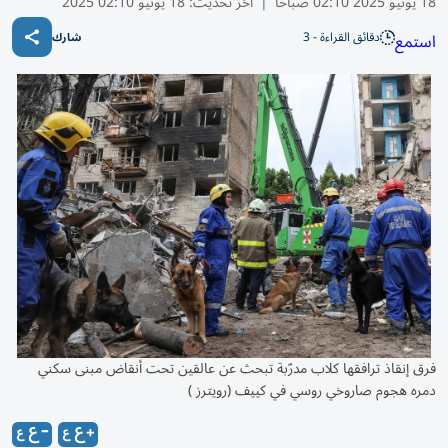
18 يونيو 2025 02:10 صباحًا
|
آخر تحديث:
18 يونيو 02:10 2025
دقائق القراءة - 3
استمع
شارك
فرق إنقاذ ترافقها كلاب مدرّبة تبحث عن عالقين تحت أنقاض مبنى سكني
دمره هجوم صاروخي روسي في كييف (رويترز )