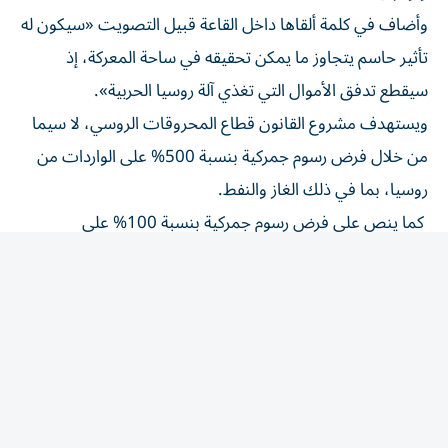
وأضاف في كلمة ألقاها داخل القاعة قبيل التصويت «سيكون له
تأثير حاسم يتجاوز ما يمكن تحقيقه في ساحة المعركة، إذ
سيقطع تدفق الأموال التي تغذي آلة روسيا الحربية».
ويستهدف مشروع القانون قطاع المحروقات الروسي، لا سيما
من خلال فرض رسوم جمركية بنسبة 500% على الواردات من
روسيا، بما في ذلك الغاز والنفط.
كما ينص على فرض رسوم جمركية بنسبة 100% على
المستوردين الخمسة الرئيسيين للغاز والنفط الروسيين، منهم
الصين والهند.
ويفرض النص أيضاً عقوبات جديدة على الرئيس فلاديمير
بوتين، وغيره من كبار المسؤولين الروس.
وللمرة الأولى، تستهدف الولايات المتحدة «أسطول الظل»
الروسي المكون من سفن تستخدمها موسكو للالتفاف على
العقوبات الغربية المفروضة عليها، منذ غزو أوكرانيا عام 2022.