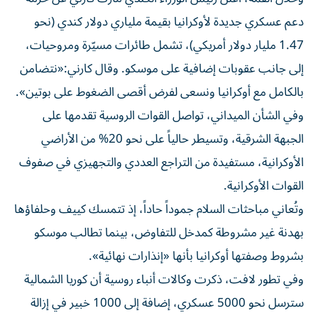
دعم عسكري جديدة لأوكرانيا بقيمة ملياري دولار كندي (نحو
1.47 مليار دولار أمريكي)، تشمل طائرات مسيّرة ومروحيات،
إلى جانب عقوبات إضافية على موسكو. وقال كارني:«نتضامن
بالكامل مع أوكرانيا ونسعى لفرض أقصى الضغوط على بوتين».
وفي الشأن الميداني، تواصل القوات الروسية تقدمها على
الجبهة الشرقية، وتسيطر حالياً على نحو 20% من الأراضي
الأوكرانية، مستفيدة من التراجع العددي والتجهيزي في صفوف
القوات الأوكرانية.
وتُعاني مباحثات السلام جموداً حاداً، إذ تتمسك كييف وحلفاؤها
بهدنة غير مشروطة كمدخل للتفاوض، بينما تطالب موسكو
بشروط وصفتها أوكرانيا بأنها «إنذارات نهائية».
وفي تطور لافت، ذكرت وكالات أنباء روسية أن كوريا الشمالية
سترسل نحو 5000 عسكري، إضافة إلى 1000 خبير في إزالة